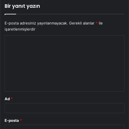
Bir yanıt yazın
E-posta adresiniz yayınlanmayacak.
Gerekli alanlar
*
ile
işaretlenmişlerdir
Y
o
r
u
m
*
Ad
*
E-posta
*