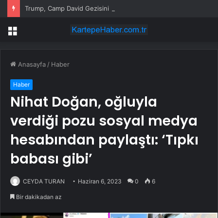
Trump, Camp David Gezisini Erteledi
Menü
Anasayfa
/
Haber
Haber
Nihat Doğan, oğluyla
verdiği pozu sosyal medya
hesabından paylaştı: ‘Tıpkı
babası gibi’
CEYDA TURAN
Haziran 6, 2023
0
6
Bir dakikadan az