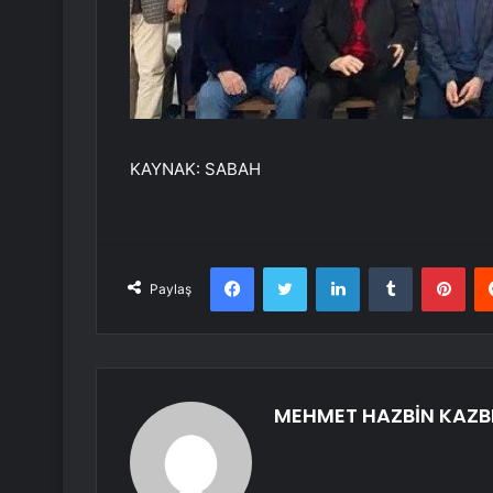
KAYNAK:
SABAH
Facebook
Twitter
LinkedIn
Tumblr
Pint
Paylaş
MEHMET HAZBİN KAZB