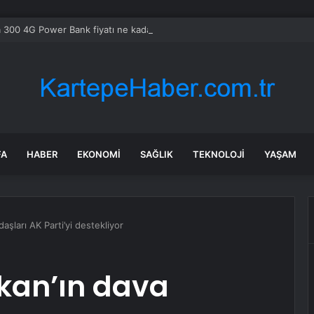
 300 4G Power Bank fiyatı ne kadar, satışa çıktı mı? Nokia 300 4G Power 
FA
HABER
EKONOMI
SAĞLIK
TEKNOLOJI
YAŞAM
şları AK Parti’yi destekliyor
kan’ın dava