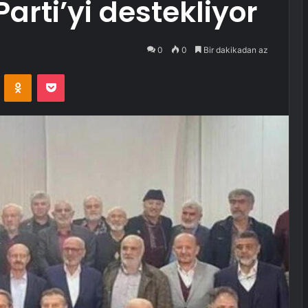
arti’yi destekliyor
0
0
Bir dakikadan az
VKontakte
Odnoklassniki
Pocket