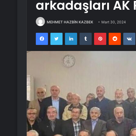
arkadaşları AK P
MEHMET HAZBİN KAZBEK
Mart 30, 2024
Facebook
Twitter
LinkedIn
Tumblr
Pinterest
Reddit