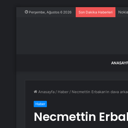
Nokia
Perşembe, Ağustos 6 2026
Son Dakika Haberleri
ANASAY
Anasayfa
/
Haber
/
Necmettin Erbakan’ın dava arkada
Haber
Necmettin Erba