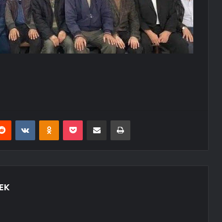
erest
Reddit
VKontakte
Odnoklassniki
Pocket
E-Posta ile paylaş
Yazdır
EK