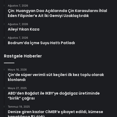
Ağustos 7, 2026
Çin: Huangyan Dao Açıklarında Çin Karasularını İhlal
Eden Filipinler’e Ait İki Gemiyi Uzaklaştırdık
Ağustos 7, 2026
Aileyi Yıkan Kaza
Ağustos 7, 2026
Bodrum’da İçme Suyu Hattı Patladı
Rastgele Haberler
Mayıs 16, 2026
Çin’de süper verimli süt keçileri ilk kez toplu olarak
klonlandı
Mayıs 27, 2025
ABD’den Bağdat ile IKBY’ye doğalgaz üretiminde
“birlik” çağrısı
Temmuz 19, 2025
Denize giren kazlar CİMER’e şikayet edildi, kümese
kapatılınca 8’i öldü