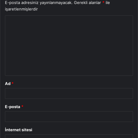
E-posta adresiniz yayınlanmayacak.
Gerekli alanlar
*
ile
işaretlenmişlerdir
Y
o
r
u
m
*
Ad
*
E-posta
*
İnternet sitesi