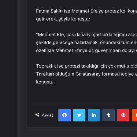
Fatma Şahin ise Mehmet Efe’ye protez kol konu
getirerek, şöyle konuştu:
“Mehmet Efe, çok daha iyi şartlarda eğitim alaca
şekilde geleceğe hazırlamak, önündeki tüm en
özellikle Mehmet Efe’ye öz güveninden dolayı 
Topraklık ise protezi takıldığı için çok mutlu 
Taraftarı olduğum Galatasaray forması hediye e
konuştu.
Facebook
Twitter
LinkedIn
Tumblr
Pint
Paylaş