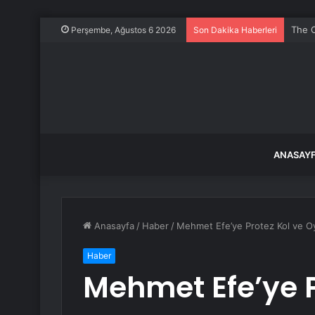
The O
Perşembe, Ağustos 6 2026
Son Dakika Haberleri
ANASAY
Anasayfa
/
Haber
/
Mehmet Efe’ye Protez Kol ve O
Haber
Mehmet Efe’ye P