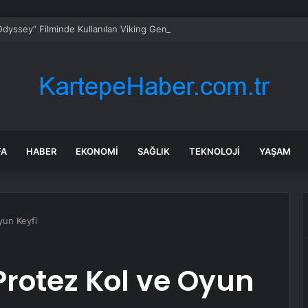
dyssey” Filminde Kullanılan Viking Gemisi, Norveç’in Başkenti Oslo’da Ziy
FA
HABER
EKONOMI
SAĞLIK
TEKNOLOJI
YAŞAM
yun Keyfi
rotez Kol ve Oyun