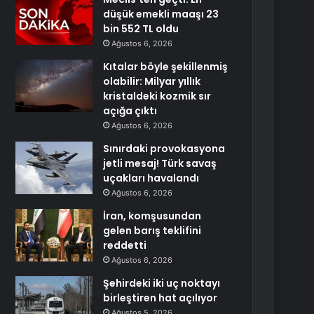
düşük emekli maaşı 23
bin 552 TL oldu
Ağustos 6, 2026
Kıtalar böyle şekillenmiş
olabilir: Milyar yıllık
kristaldeki kozmik sır
açığa çıktı
Ağustos 6, 2026
Sınırdaki provokasyona
jetli mesaj! Türk savaş
uçakları havalandı
Ağustos 6, 2026
İran, komşusundan
gelen barış teklifini
reddetti
Ağustos 6, 2026
Şehirdeki iki uç noktayı
birleştiren hat açılıyor
Ağustos 5, 2026