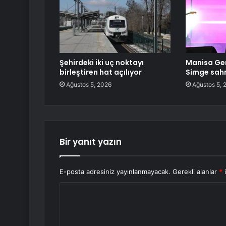
Şehirdeki iki uç noktayı
Manisa Gen
birleştiren hat açılıyor
Simge sahn
Ağustos 5, 2026
Ağustos 5, 
Bir yanıt yazın
E-posta adresiniz yayınlanmayacak.
Gerekli alanlar
*
i
Y
o
r