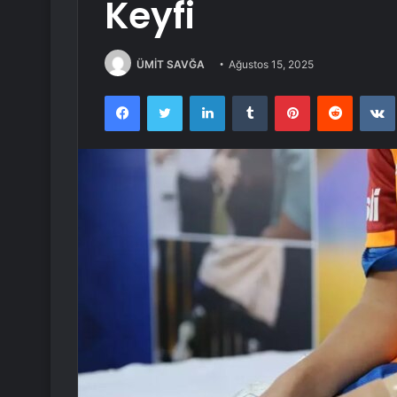
Keyfi
ÜMİT SAVĞA
Ağustos 15, 2025
Facebook
Twitter
LinkedIn
Tumblr
Pinterest
Reddit