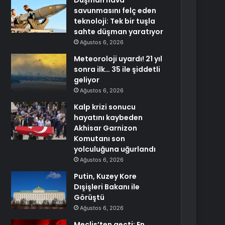
Düşman hava
savunmasını felç eden
teknoloji: Tek bir tuşla
sahte düşman yaratıyor
Ağustos 6, 2026
Meteoroloji uyardı! 21 yıl
sonra ilk… 35 ile şiddetli
geliyor
Ağustos 6, 2026
Kalp krizi sonucu
hayatını kaybeden
Akhisar Garnizon
Komutanı son
yolculuğuna uğurlandı
Ağustos 6, 2026
Putin, Kuzey Kore
Dışişleri Bakanı ile
Görüştü
Ağustos 6, 2026
Meclis’ten geçti: En