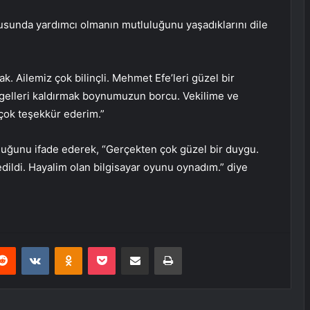
sunda yardımcı olmanın mutluluğunu yaşadıklarını dile
k. Ailemiz çok bilinçli. Mehmet Efe’leri güzel bir
gelleri kaldırmak boynumuzun borcu. Vekilime ve
çok teşekkür ederim.”
olduğunu ifade ederek, “Gerçekten çok güzel bir duygu.
dildi. Hayalim olan bilgisayar oyunu oynadım.” diye
erest
Reddit
VKontakte
Odnoklassniki
Pocket
E-Posta ile paylaş
Yazdır