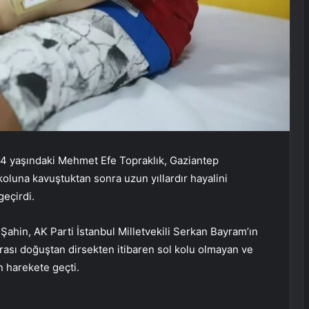
14 yaşındaki Mehmet Efe Topraklık, Gaziantep
luna kavuştuktan sonra uzun yıllardır hayalini
eçirdi.
ahin, AK Parti İstanbul Milletvekili Serkan Bayram’ın
ası doğuştan dirsekten itibaren sol kolu olmayan ve
n harekete geçti.