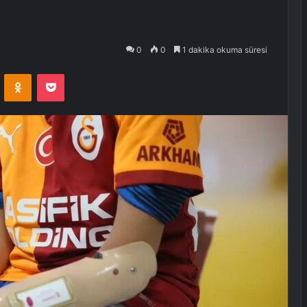
0
0
1 dakika okuma süresi
VKontakte
Odnoklassniki
Pocket