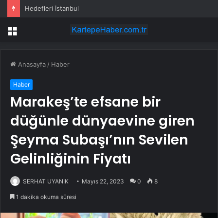
Hedefleri İstanbul
Menü
Anasayfa
/
Haber
Haber
Marakeş’te efsane bir
düğünle dünyaevine giren
Şeyma Subaşı’nın Sevilen
Gelinliğinin Fiyatı
SERHAT UYANIK
Mayıs 22, 2023
0
8
1 dakika okuma süresi