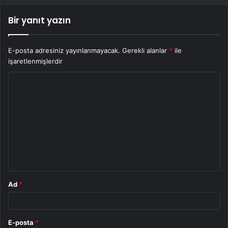
Bir yanıt yazın
E-posta adresiniz yayınlanmayacak.
Gerekli alanlar
*
ile
işaretlenmişlerdir
Y
o
r
u
m
*
Ad
*
E-posta
*