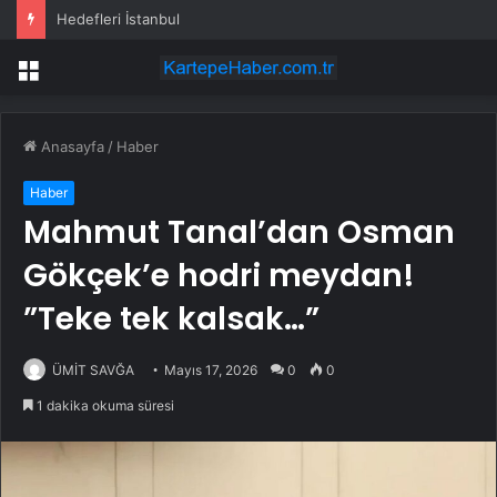
Hedefleri İstanbul
Menü
Anasayfa
/
Haber
Haber
Mahmut Tanal’dan Osman
Gökçek’e hodri meydan!
”Teke tek kalsak…”
ÜMİT SAVĞA
Mayıs 17, 2026
0
0
1 dakika okuma süresi