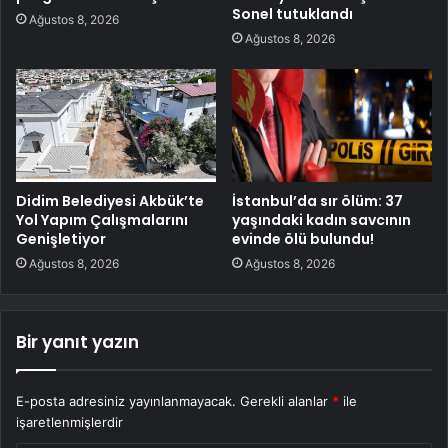
Sonel tutuklandı
Ağustos 8, 2026
Ağustos 8, 2026
Didim Belediyesi Akbük’te
İstanbul’da sır ölüm: 37
Yol Yapım Çalışmalarını
yaşındaki kadın savcının
Genişletiyor
evinde ölü bulundu!
Ağustos 8, 2026
Ağustos 8, 2026
Bir yanıt yazın
E-posta adresiniz yayınlanmayacak.
Gerekli alanlar
*
ile
işaretlenmişlerdir