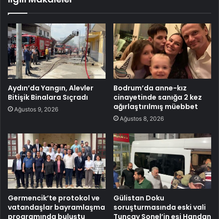
Aydın’da Yangın, Alevler
Bodrum’da anne-kız
Bitişik Binalara Sıçradı
cinayetinde sanığa 2 kez
ağırlaştırılmış müebbet
Ağustos 9, 2026
Ağustos 8, 2026
Germencik’te protokol ve
Gülistan Doku
vatandaşlar bayramlaşma
soruşturmasında eski vali
programında buluştu
Tuncay Sonel’in eşi Handan