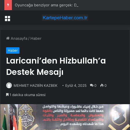
Oyuncağa benziyor ama gerçek: Dünyanın en küçük atı seçildi
Menü
Anasayfa
/
Haber
Haber
Laricani’den Hizbullah’a
Destek Mesajı
MEHMET HAZBİN KAZBEK
Eylül 4, 2025
0
0
1 dakika okuma süresi