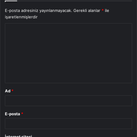
E-posta adresiniz yayınlanmayacak.
Gerekli alanlar
*
ile
işaretlenmişlerdir
Y
o
r
u
m
*
Ad
*
E-posta
*
İnternet sitesi