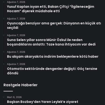
Ağustos 7, 2026
Yusuf Kaplan isyan etti, Bakan Çiftçi “İlgileneceğim
Hocam” diyerek müdahale etti
Ağustos 7, 2026
Oyuncağa benziyor ama gerçek: Dünyanın en küçük atı
seçildi
Ağustos 7, 2026
Suna Selen yıllar sonra Münir Özkul ile neden
boşandıklarını anlattı: Taze kana ihtiyacım var dedi
Ağustos 7, 2026
Bu akşam akaryakıta indirim bekleyenlere kötü haber
Ağustos 7, 2026
Otomotiv sektöründe dengenler değişti: Göç tersine
döndü
Rastgele Haberler
Mart 6, 2026
Başkan Bozbey’den Yaren Leylek’e ziyaret