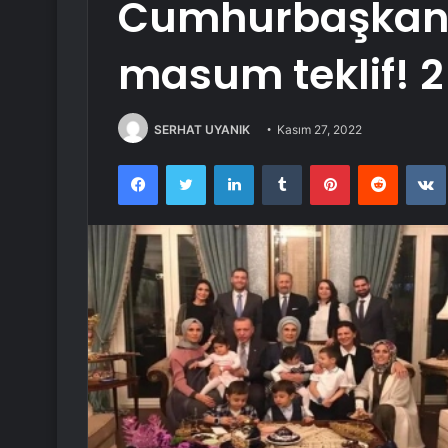
Cumhurbaşkanı
masum teklif! 2
SERHAT UYANIK
Kasım 27, 2022
Facebook
Twitter
LinkedIn
Tumblr
Pinterest
Reddit