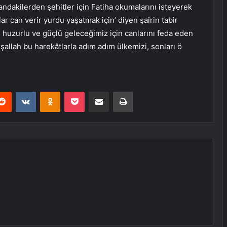
landakilerden şehitler için Fatiha okumalarını isteyerek
can verir yurdu yaşatmak için’ diyen şairin tabir
ı, huzurlu ve güçlü geleceğimiz için canlarını feda eden
şallah bu harekâtlarla adım adım ülkemizi, sonları ö
erest
Reddit
VKontakte
Odnoklassniki
Pocket
E-Posta ile paylaş
Yazdır