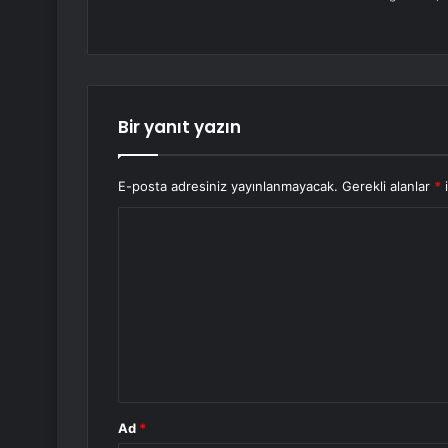
Bir yanıt yazın
E-posta adresiniz yayınlanmayacak.
Gerekli alanlar
*
i
Y
o
r
u
m
*
Ad
*