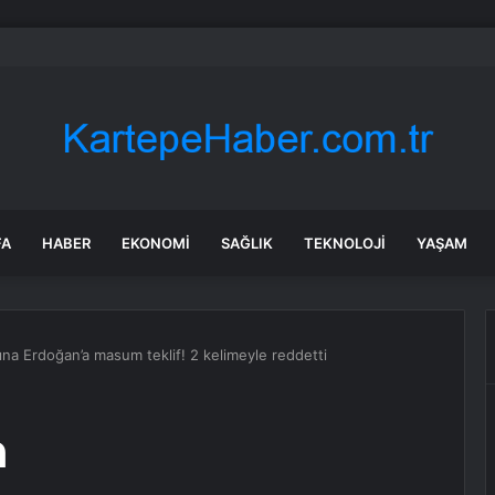
Kamu Kurumlarında Siber Güvenlik Önlemlerini Sıkılaştırıyor
FA
HABER
EKONOMI
SAĞLIK
TEKNOLOJI
YAŞAM
a Erdoğan’a masum teklif! 2 kelimeyle reddetti
n