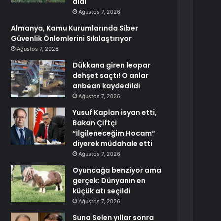
aldı
Ağustos 7, 2026
Almanya, Kamu Kurumlarında Siber
Güvenlik Önlemlerini Sıkılaştırıyor
Ağustos 7, 2026
Dükkana giren leopar
dehşet saçtı! O anlar
anbean kaydedildi
Ağustos 7, 2026
Yusuf Kaplan isyan etti,
Bakan Çiftçi
“İlgileneceğim Hocam”
diyerek müdahale etti
Ağustos 7, 2026
Oyuncağa benziyor ama
gerçek: Dünyanın en
küçük atı seçildi
Ağustos 7, 2026
Suna Selen yıllar sonra