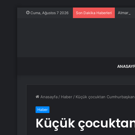
Almanya, 
Cuma, Ağustos 7 2026
Son Dakika Haberleri
ANASAY
Anasayfa
/
Haber
/
Küçük çocuktan Cumhurbaşkanın
Haber
Küçük çocukta