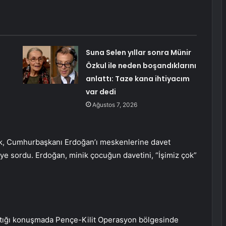
Suna Selen yıllar sonra Münir
Özkul ile neden boşandıklarını
anlattı: Taze kana ihtiyacım
var dedi
Ağustos 7, 2026
uk, Cumhurbaşkanı Erdoğan’ı meskenlerine davet
iye sordu. Erdoğan, minik çocuğun davetini, “İşimiz çok”
tığı konuşmada Pençe-Kilit Operasyon bölgesinde