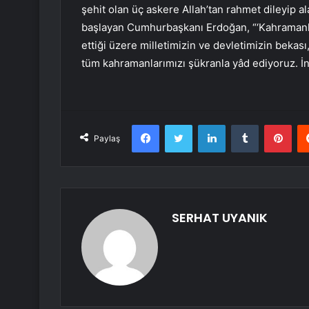
şehit olan üç askere Allah’tan rahmet dileyip a
başlayan Cumhurbaşkanı Erdoğan, “‘Kahramanlar 
ettiği üzere milletimizin ve devletimizin bekas
tüm kahramanlarımızı şükranla yâd ediyoruz. İn
Facebook
Twitter
LinkedIn
Tumblr
Pint
Paylaş
SERHAT UYANIK