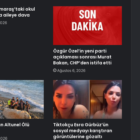
araş’taki okul
da aileye dava
2026
Özgür Özel’in yeni parti
açıklaması sonrası Murat
Bakan, CHP’den istifa etti
Ağustos 6, 2026
n Altunel Ölü
Tiktokçu Esra Gürbüz’ün
sosyal medyayı karıştıran
görüntülerine gözaltı
2026