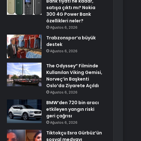
Bank fiyatı ne kadar,
satışa çıktı mı? Nokia
300 4G Power Bank
özellikleri neler?
Ağustos 6, 2026
Trabzonspor’a büyük
destek
Ağustos 6, 2026
The Odyssey” Filminde
Kullanılan Viking Gemisi,
Norveç’in Başkenti
Oslo’da Ziyarete Açıldı
Ağustos 6, 2026
BMW’den 720 bin aracı
etkileyen yangın riski
geri çağrısı
Ağustos 6, 2026
Tiktokçu Esra Gürbüz’ün
sosyal medyayı