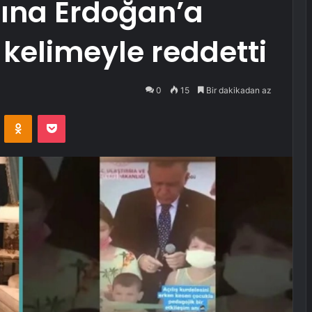
na Erdoğan’a
 kelimeyle reddetti
0
15
Bir dakikadan az
VKontakte
Odnoklassniki
Pocket