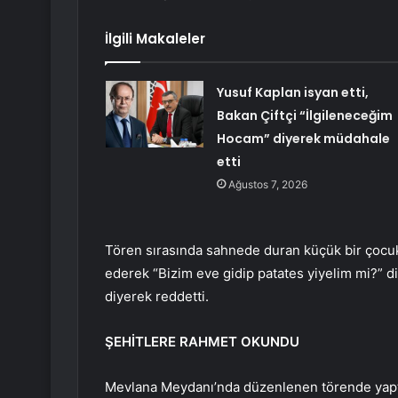
İlgili Makaleler
Yusuf Kaplan isyan etti,
Bakan Çiftçi “İlgileneceğim
Hocam” diyerek müdahale
etti
Ağustos 7, 2026
Tören sırasında sahnede duran küçük bir çoc
ederek “Bizim eve gidip patates yiyelim mi?” d
diyerek reddetti.
ŞEHİTLERE RAHMET OKUNDU
Mevlana Meydanı’nda düzenlenen törende yap