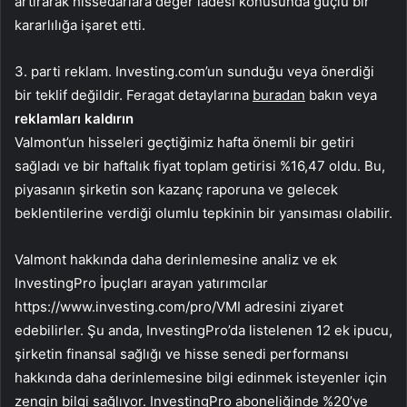
artırarak hissedarlara değer iadesi konusunda güçlü bir
kararlılığa işaret etti.
3. parti reklam. Investing.com’un sunduğu veya önerdiği
bir teklif değildir. Feragat detaylarına
buradan
bakın veya
reklamları kaldırın
Valmont’un hisseleri geçtiğimiz hafta önemli bir getiri
sağladı ve bir haftalık fiyat toplam getirisi %16,47 oldu. Bu,
piyasanın şirketin son kazanç raporuna ve gelecek
beklentilerine verdiği olumlu tepkinin bir yansıması olabilir.
Valmont hakkında daha derinlemesine analiz ve ek
InvestingPro İpuçları arayan yatırımcılar
https://www.investing.com/pro/VMI adresini ziyaret
edebilirler. Şu anda, InvestingPro’da listelenen 12 ek ipucu,
şirketin finansal sağlığı ve hisse senedi performansı
hakkında daha derinlemesine bilgi edinmek isteyenler için
zengin bilgi sağlıyor. InvestingPro aboneliğinde %20’ye