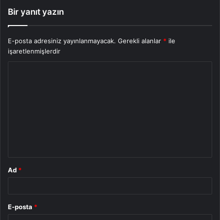
Bir yanıt yazın
E-posta adresiniz yayınlanmayacak.
Gerekli alanlar
*
ile
işaretlenmişlerdir
Y
o
r
u
m
*
Ad
*
E-posta
*