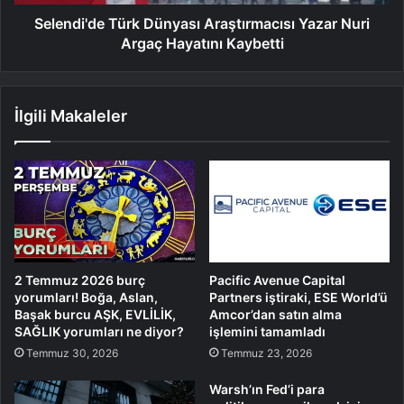
Selendi'de Türk Dünyası Araştırmacısı Yazar Nuri
Argaç Hayatını Kaybetti
İlgili Makaleler
2 Temmuz 2026 burç
Pacific Avenue Capital
yorumları! Boğa, Aslan,
Partners iştiraki, ESE World’ü
Başak burcu AŞK, EVLİLİK,
Amcor’dan satın alma
SAĞLIK yorumları ne diyor?
işlemini tamamladı
Temmuz 30, 2026
Temmuz 23, 2026
Warsh’ın Fed’i para