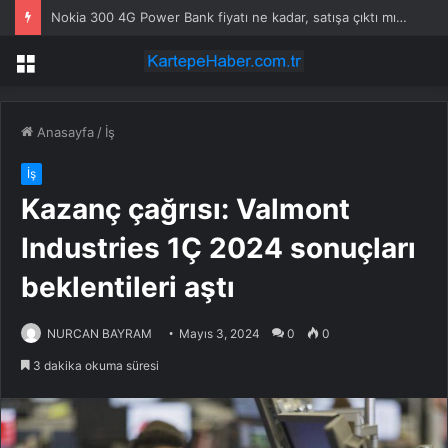
Nokia 300 4G Power Bank fiyatı ne kadar, satışa çıktı mı? Nokia 300 4G Power Bank özellikleri neler?
Menü
Anasayfa
/
İş
İş
Kazanç çağrısı: Valmont
Industries 1Ç 2024 sonuçları
beklentileri aştı
NURCAN BAYRAM
Mayıs 3, 2024
0
0
3 dakika okuma süresi