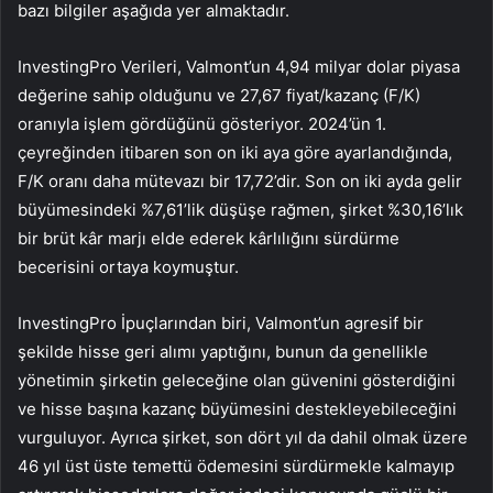
bazı bilgiler aşağıda yer almaktadır.
InvestingPro Verileri, Valmont’un 4,94 milyar dolar piyasa
değerine sahip olduğunu ve 27,67 fiyat/kazanç (F/K)
oranıyla işlem gördüğünü gösteriyor. 2024’ün 1.
çeyreğinden itibaren son on iki aya göre ayarlandığında,
F/K oranı daha mütevazı bir 17,72’dir. Son on iki ayda gelir
büyümesindeki %7,61’lik düşüşe rağmen, şirket %30,16’lık
bir brüt kâr marjı elde ederek kârlılığını sürdürme
becerisini ortaya koymuştur.
InvestingPro İpuçlarından biri, Valmont’un agresif bir
şekilde hisse geri alımı yaptığını, bunun da genellikle
yönetimin şirketin geleceğine olan güvenini gösterdiğini
ve hisse başına kazanç büyümesini destekleyebileceğini
vurguluyor. Ayrıca şirket, son dört yıl da dahil olmak üzere
46 yıl üst üste temettü ödemesini sürdürmekle kalmayıp