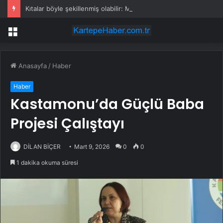
Kıtalar böyle şekillenmiş olabilir: Milyar yıllık kristaldeki kozmik sır açığa çıktı
Menü
Anasayfa
/
Haber
Haber
Kastamonu’da Güçlü Baba
Projesi Çalıştayı
DİLAN BİÇER
Mart 9, 2026
0
0
1 dakika okuma süresi