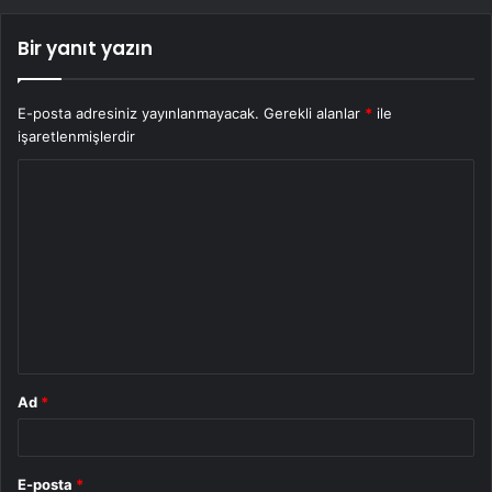
Bir yanıt yazın
E-posta adresiniz yayınlanmayacak.
Gerekli alanlar
*
ile
işaretlenmişlerdir
Y
o
r
u
m
*
Ad
*
E-posta
*