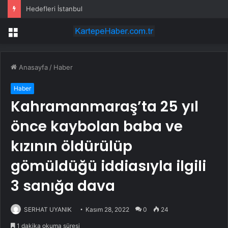
Hedefleri İstanbul
Menü
Anasayfa
/
Haber
Haber
Kahramanmaraş’ta 25 yıl
önce kaybolan baba ve
kızının öldürülüp
gömüldüğü iddiasıyla ilgili
3 sanığa dava
SERHAT UYANIK
Kasım 28, 2022
0
24
1 dakika okuma süresi