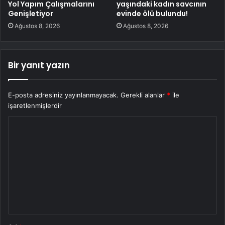
Yol Yapım Çalışmalarını
yaşındaki kadın savcının
Genişletiyor
evinde ölü bulundu!
Ağustos 8, 2026
Ağustos 8, 2026
Bir yanıt yazın
E-posta adresiniz yayınlanmayacak.
Gerekli alanlar
*
ile
işaretlenmişlerdir
Y
o
r
u
m
*