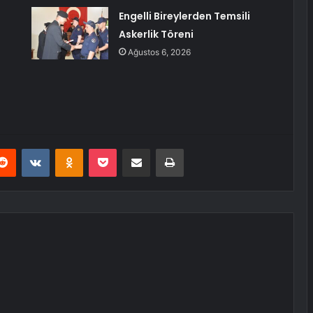
Engelli Bireylerden Temsili
Askerlik Töreni
Ağustos 6, 2026
erest
Reddit
VKontakte
Odnoklassniki
Pocket
E-Posta ile paylaş
Yazdır