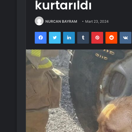
kurtarıldı
NURCAN BAYRAM
Mart 23, 2024
Facebook
Twitter
LinkedIn
Tumblr
Pinterest
Reddit