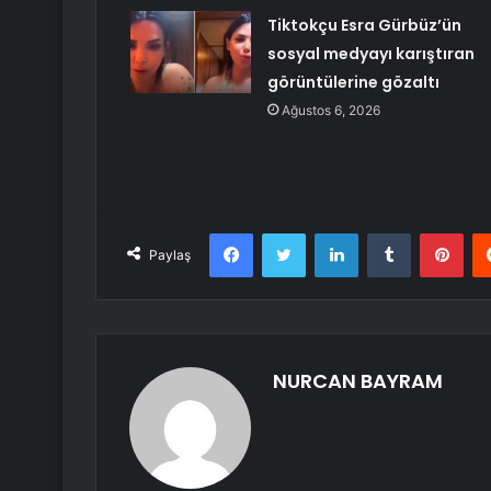
Tiktokçu Esra Gürbüz’ün
sosyal medyayı karıştıran
görüntülerine gözaltı
Ağustos 6, 2026
Facebook
Twitter
LinkedIn
Tumblr
Pint
Paylaş
NURCAN BAYRAM