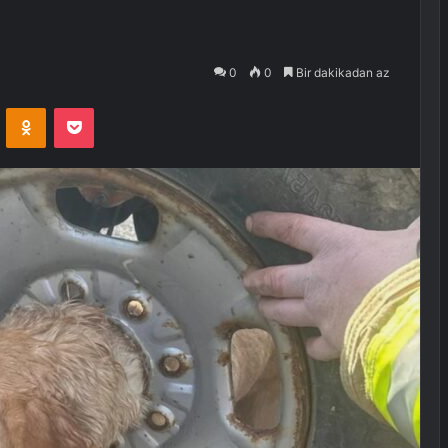
0
0
Bir dakikadan az
VKontakte
Odnoklassniki
Pocket