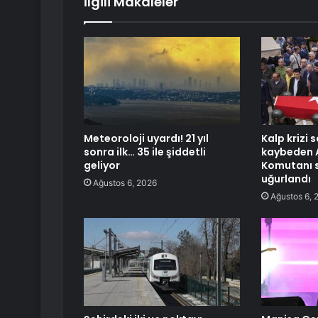
İlgili Makaleler
Meteoroloji uyardı! 21 yıl
Kalp krizi 
sonra ilk… 35 ile şiddetli
kaybeden 
geliyor
Komutanı 
uğurlandı
Ağustos 6, 2026
Ağustos 6, 