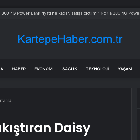
onspor’a büyük destek
FA
HABER
EKONOMI
SAĞLIK
TEKNOLOJI
YAŞAM
tarıldı
ıkıştıran Daisy