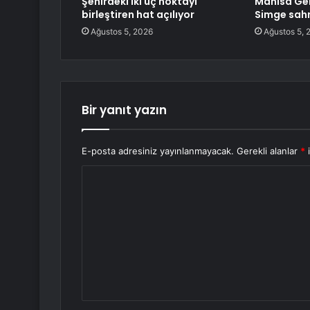
Şehirdeki iki uç noktayı
Manisa Gen
birleştiren hat açılıyor
Simge sahn
Ağustos 5, 2026
Ağustos 5, 
Bir yanıt yazın
E-posta adresiniz yayınlanmayacak.
Gerekli alanlar
*
i
Y
o
r
u
m
*