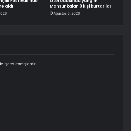
çlik Festivali’nde
Otel odasında yangın!
e aldı
Mahsur kalan 9 kişi kurtarıldı
2026
Ağustos 5, 2026
le işaretlenmişlerdir