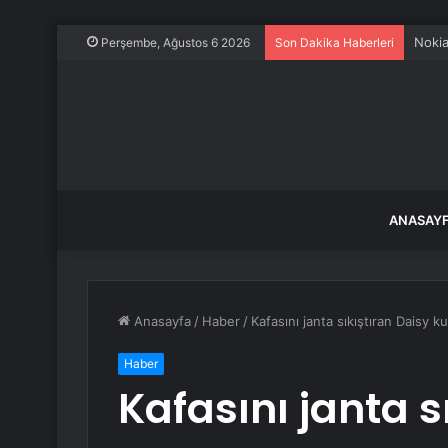
Trabz
Perşembe, Ağustos 6 2026
Son Dakika Haberleri
ANASAY
Anasayfa
/
Haber
/
Kafasını janta sıkıştıran Daisy kur
Haber
Kafasını janta s