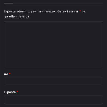
E-posta adresiniz yayınlanmayacak.
Gerekli alanlar
*
ile
işaretlenmişlerdir
Y
o
r
u
m
*
Ad
*
E-posta
*