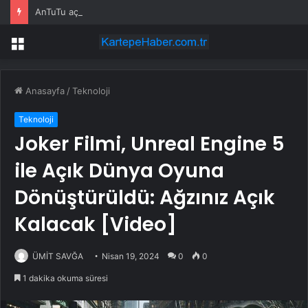
AnTuTu açıkladı: Temmuz 2026’nın en güçlü Android telefonları belli oldu
Menü
Anasayfa
/
Teknoloji
Teknoloji
Joker Filmi, Unreal Engine 5
ile Açık Dünya Oyuna
Dönüştürüldü: Ağzınız Açık
Kalacak [Video]
ÜMİT SAVĞA
Nisan 19, 2024
0
0
1 dakika okuma süresi