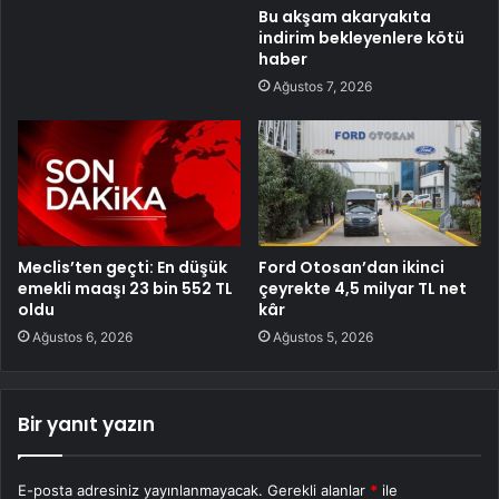
Bu akşam akaryakıta
indirim bekleyenlere kötü
haber
Ağustos 7, 2026
Meclis’ten geçti: En düşük
Ford Otosan’dan ikinci
emekli maaşı 23 bin 552 TL
çeyrekte 4,5 milyar TL net
oldu
kâr
Ağustos 6, 2026
Ağustos 5, 2026
Bir yanıt yazın
E-posta adresiniz yayınlanmayacak.
Gerekli alanlar
*
ile