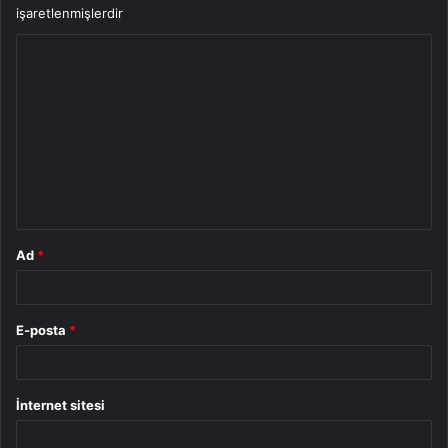
işaretlenmişlerdir
Y
o
r
u
m
*
Ad
*
E-posta
*
İnternet sitesi