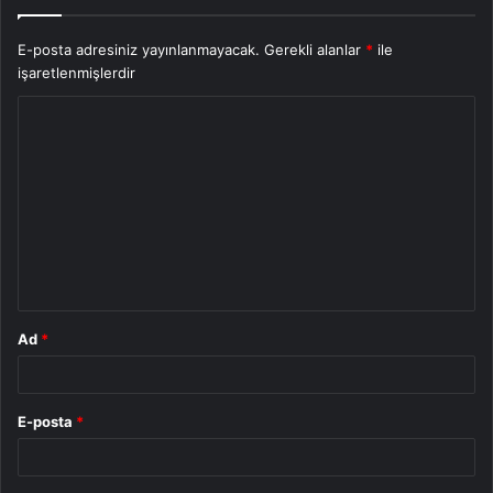
E-posta adresiniz yayınlanmayacak.
Gerekli alanlar
*
ile
işaretlenmişlerdir
Y
o
r
u
m
*
Ad
*
E-posta
*