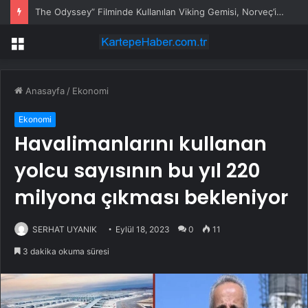
The Odyssey” Filminde Kullanılan Viking Gemisi, Norveç’in Başkenti Oslo’da Ziyarete Açıldı
Menü
Anasayfa
/
Ekonomi
Ekonomi
Havalimanlarını kullanan
yolcu sayısının bu yıl 220
milyona çıkması bekleniyor
SERHAT UYANIK
Eylül 18, 2023
0
11
3 dakika okuma süresi