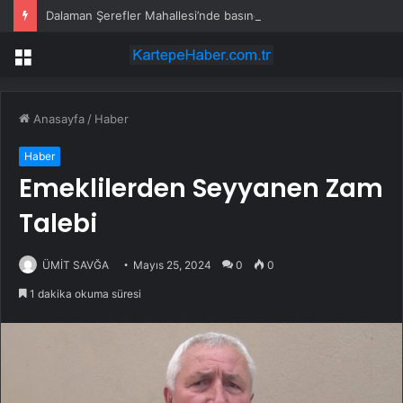
Dalaman Şerefler Mahallesi’nde basınç sorunu giderildi
Menü
Anasayfa
/
Haber
Haber
Emeklilerden Seyyanen Zam
Talebi
ÜMİT SAVĞA
Mayıs 25, 2024
0
0
1 dakika okuma süresi