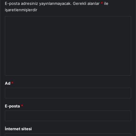
E-posta adresiniz yayınlanmayacak.
Gerekli alanlar
*
ile
işaretlenmişlerdir
Y
o
r
u
m
*
Ad
*
E-posta
*
İnternet sitesi