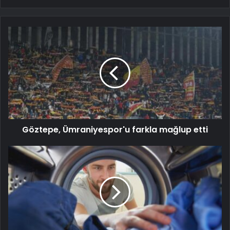
Göztepe, Ümraniyespor'u farkla mağlup etti