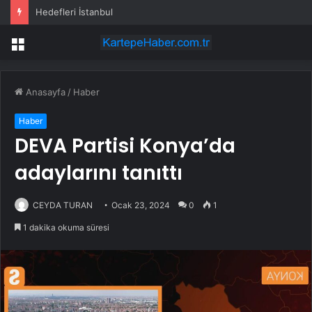
Hedefleri İstanbul
Menü
Anasayfa
/
Haber
Haber
DEVA Partisi Konya’da
adaylarını tanıttı
CEYDA TURAN
Ocak 23, 2024
0
1
1 dakika okuma süresi