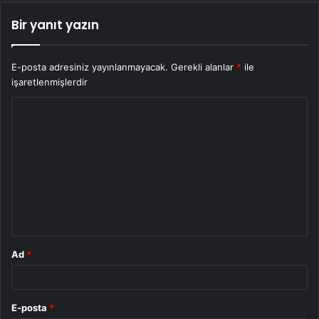
Bir yanıt yazın
E-posta adresiniz yayınlanmayacak.
Gerekli alanlar
*
ile
işaretlenmişlerdir
Y
o
r
u
m
*
Ad
*
E-posta
*