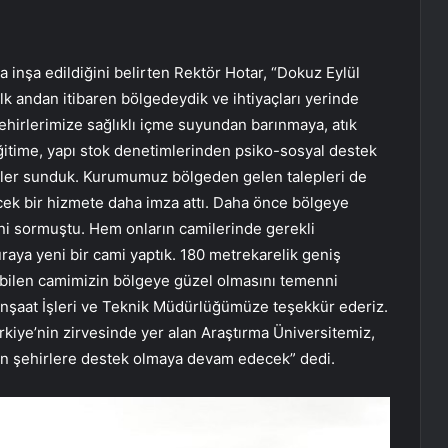
inşa edildiğini belirten Rektör Hotar, “Dokuz Eylül
ilk andan itibaren bölgedeydik ve ihtiyaçları yerinde
hirlerimize sağlıklı içme suyundan barınmaya, atık
ğitime, yapı stok denetimlerinden psiko-sosyal destek
etler sunduk. Kurumumuz bölgeden gelen talepleri de
cek bir hizmete daha imza attı. Daha önce bölgeye
ini sormuştu. Hem onların camilerinde gerekli
uraya yeni bir cami yaptık. 180 metrekarelik geniş
rebilen camimizin bölgeye güzel olmasını temenni
İnşaat İşleri ve Teknik Müdürlüğümüze teşekkür ederiz.
rkiye’nin zirvesinde yer alan Araştırma Üniversitemiz,
n şehirlere destek olmaya devam edecek” dedi.