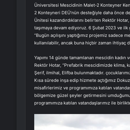
Üniversitesi Mescidinin Malet-2 Konteyner Kenti’
2 Konteyneri DEÜ’nün desteğiyle daha önce de 
Ünitesi kazandırdıklarını belirten Rektör Hotar
taşımaya devam ediyoruz. 6 Şubat 2023 ve ilk 
“Bugün açılışını yaptığımız projemiz sadece mes
kullanılabilir, ancak buna hiçbir zaman ihtiya
Yapımı 14 günde tamamlanan mescidin kadın ve 
Rektör Hotar, “Prefabrik mescidimizde klima, kal
Şerif, ilmihal, Elifba bulunmaktadır. çocuklarım
Kısa sürede inşa edip hizmete açtığımız Dokuz 
misafirlerimiz ve programımıza katılan vatandaş
bölgemize güzel şeyler getirmesini umduğumuz 
programımıza katılan vatandaşlarımız ile birlikt