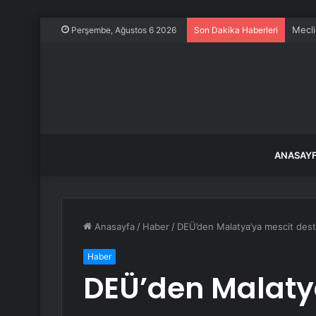
Mecli
Perşembe, Ağustos 6 2026
Son Dakika Haberleri
ANASAY
Anasayfa
/
Haber
/
DEÜ’den Malatya’ya mescit dest
Haber
DEÜ’den Malaty