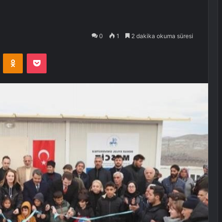
0
1
2 dakika okuma süresi
VKontakte
Odnoklassniki
Pocket