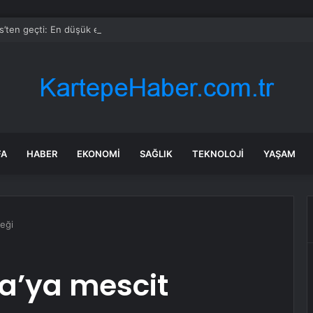
s’ten geçti: En düşük emekli maaşı 23 bin 552 TL oldu
FA
HABER
EKONOMI
SAĞLIK
TEKNOLOJI
YAŞAM
eği
a’ya mescit