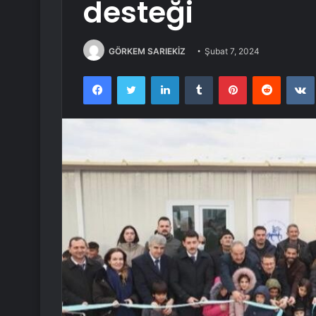
desteği
GÖRKEM SARIEKİZ
Şubat 7, 2024
Facebook
Twitter
LinkedIn
Tumblr
Pinterest
Reddit