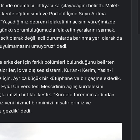
nde önemli bir ihtiyacı karşılayacağını belirtti. Malet-
kente eğitim sınıfı ve Portatif İçme Suyu Arıtma
, “Yaşadığımız deprem felaketinin acısını yüreğimizde
günkü sorumluluğumuzla felaketin yaralarını sarmak.
cit olarak değil, acil durumlarda barınma yeri olarak da
ç duyulmamasını umuyoruz” dedi.
erkekler için farklı bölümleri bulunduğunu belirten
orifer, iç ve dış ses sistemi, Kur’an-ı Kerim, Yasin-i
ız için. Ayrıca küçük bir kütüphane ve bir çeşme ekledik.
Eylül Üniversitesi Mescidinin açılış kurdelesini
larımızla birlikte kestik. “Kurdele töreninin ardından
yeni hizmet birimimizi misafirlerimiz ve
e gezdik” dedi.