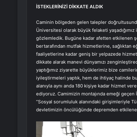
İSTEKLERİNİZİ DİKKATE ALDIK
Caminin bölgeden gelen talepler doğrultusunda 
Üniversitesi olarak büyük felaketi yaşadığımız 
gözlemledik. Bugüne kadar afetten etkilenen şe
bertarafından mutfak hizmetlerine, sağlıktan e
faaliyetlerine kadar geniş bir yelpazede hizm
dikkate alarak manevi dünyamızı zenginleştire
yaptığımız ziyarette büyüklerimiz bize camiler
iyileştirmeleri yaptık, hem de ihtiyaç halinde b
alanıyla aynı anda 180 kişiye kadar hizmet ve
ediyoruz. Camimizin montajında ​​emeği geçen 
“Sosyal sorumluluk alanındaki girişimleriyle Tü
devletimizin öncülüğünde depremden etkilene