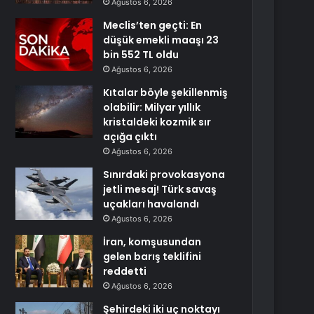
Ağustos 6, 2026
Meclis’ten geçti: En
düşük emekli maaşı 23
bin 552 TL oldu
Ağustos 6, 2026
Kıtalar böyle şekillenmiş
olabilir: Milyar yıllık
kristaldeki kozmik sır
açığa çıktı
Ağustos 6, 2026
Sınırdaki provokasyona
jetli mesaj! Türk savaş
uçakları havalandı
Ağustos 6, 2026
İran, komşusundan
gelen barış teklifini
reddetti
Ağustos 6, 2026
Şehirdeki iki uç noktayı