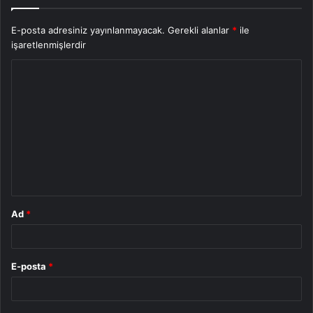
E-posta adresiniz yayınlanmayacak.
Gerekli alanlar
*
ile
işaretlenmişlerdir
Y
o
r
u
m
*
Ad
*
E-posta
*