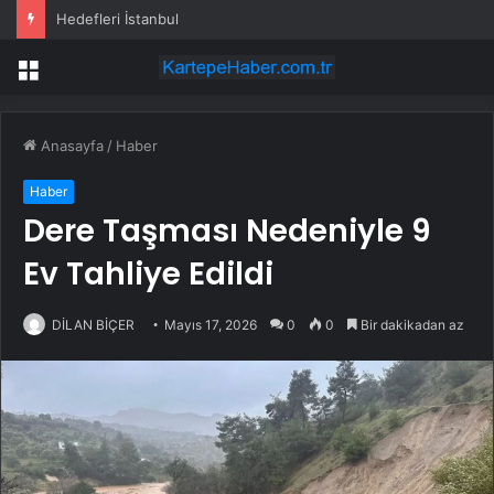
Hedefleri İstanbul
Menü
Anasayfa
/
Haber
Haber
Dere Taşması Nedeniyle 9
Ev Tahliye Edildi
DİLAN BİÇER
Mayıs 17, 2026
0
0
Bir dakikadan az