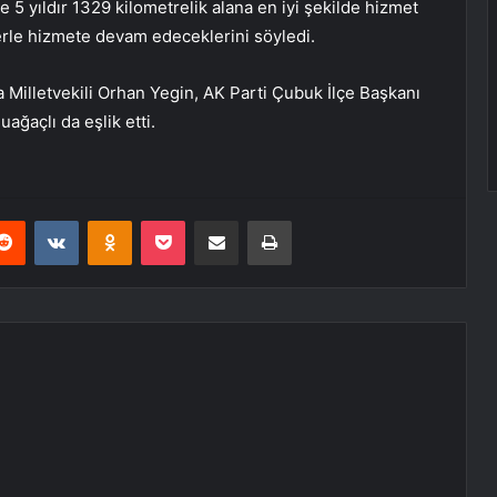
5 yıldır 1329 kilometrelik alana en iyi şekilde hizmet
erle hizmete devam edeceklerini söyledi.
a Milletvekili Orhan Yegin, AK Parti Çubuk İlçe Başkanı
ğaçlı da eşlik etti.
erest
Reddit
VKontakte
Odnoklassniki
Pocket
E-Posta ile paylaş
Yazdır