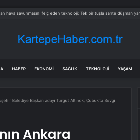
roloji uyardı! 21 yıl sonra ilk… 35 ile şiddetli geliyor
FA
HABER
EKONOMI
SAĞLIK
TEKNOLOJI
YAŞAM
kşehir Belediye Başkan adayı Turgut Altınok, Çubuk’ta Sevgi
’nın Ankara