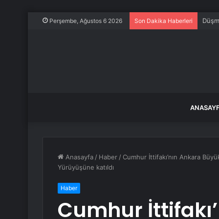
Meteo
Perşembe, Ağustos 6 2026
Son Dakika Haberleri
ANASAY
Anasayfa
/
Haber
/
Cumhur İttifakı’nın Ankara Büyü
Yürüyüşüne katıldı
Haber
Cumhur İttifakı