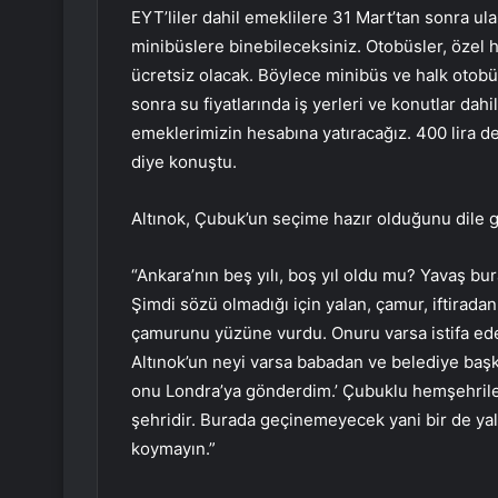
EYT’liler dahil emeklilere 31 Mart’tan sonra ulaş
minibüslere binebileceksiniz. Otobüsler, özel 
ücretsiz olacak. Böylece minibüs ve halk otobü
sonra su fiyatlarında iş yerleri ve konutlar dahi
emeklerimizin hesabına yatıracağız. 400 lira değ
diye konuştu.
Altınok, Çubuk’un seçime hazır olduğunu dile ge
“Ankara’nın beş yılı, boş yıl oldu mu? Yavaş bur
Şimdi sözü olmadığı için yalan, çamur, iftiradan 
çamurunu yüzüne vurdu. Onuru varsa istifa eder
Altınok’un neyi varsa babadan ve belediye baş
onu Londra’ya gönderdim.’ Çubuklu hemşehrile
şehridir. Burada geçinemeyecek yani bir de yala
koymayın.”