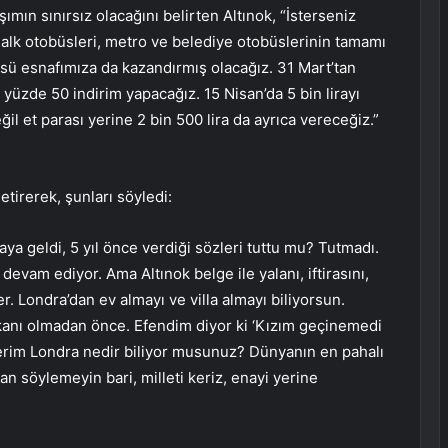
ımın sınırsız olacağını belirten Altınok, “İsterseniz
halk otobüsleri, metro ve belediye otobüslerinin tamamı
sü esnafımıza da kazandırmış olacağız. 31 Mart’tan
l yüzde 50 indirim yapacağız. 15 Nisan’da 5 bin lirayı
il et parası yerine 2 bin 500 lira da ayrıca vereceğiz.”
tirerek, şunları söyledi:
aya geldi, 5 yıl önce verdiği sözleri tuttu mu? Tutmadı.
devam ediyor. Ama Altınok belge ile yalanı, iftirasını,
. Londra’dan ev almayı ve villa almayı biliyorsun.
kanı olmadan önce. Efendim diyor ki ‘Kızım geçinemedi
rim Londra nedir biliyor musunuz? Dünyanın en pahalı
n söylemeyin bari, milleti keriz, enayi yerine