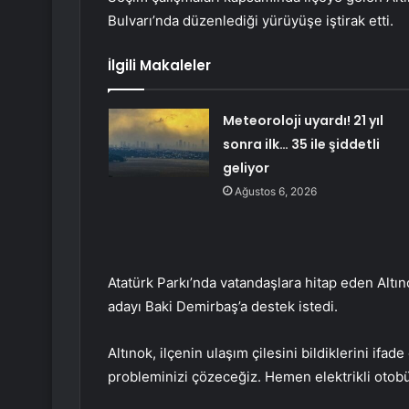
Bulvarı’nda düzenlediği yürüyüşe iştirak etti.
İlgili Makaleler
Meteoroloji uyardı! 21 yıl
sonra ilk… 35 ile şiddetli
geliyor
Ağustos 6, 2026
Atatürk Parkı’nda vatandaşlara hitap eden Alt
adayı Baki Demirbaş’a destek istedi.
Altınok, ilçenin ulaşım çilesini bildiklerini if
probleminizi çözeceğiz. Hemen elektrikli otobüs