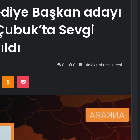
ediye Başkan adayı
 Çubuk’ta Sevgi
ldı
0
0
1 dakika okuma süresi
VKontakte
Odnoklassniki
Pocket