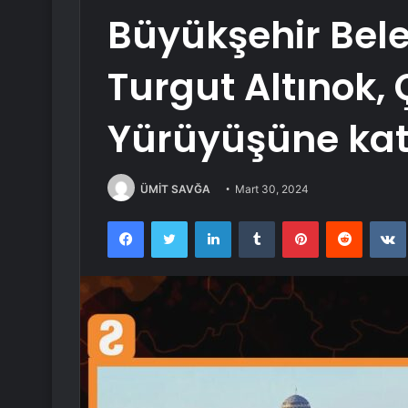
Büyükşehir Bel
Turgut Altınok,
Yürüyüşüne katı
ÜMİT SAVĞA
Mart 30, 2024
Facebook
Twitter
LinkedIn
Tumblr
Pinterest
Reddit