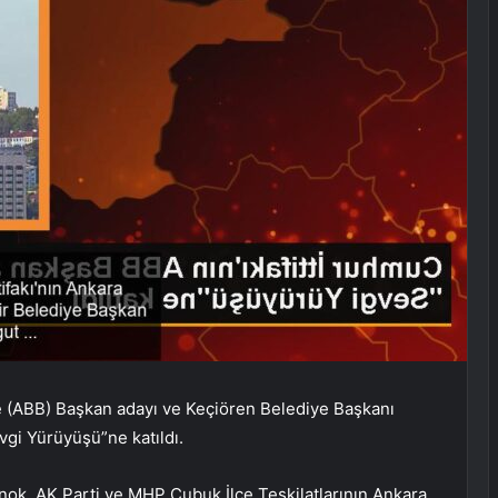
e (ABB) Başkan adayı ve Keçiören Belediye Başkanı
vgi Yürüyüşü”ne katıldı.
nok, AK Parti ve MHP Çubuk İlçe Teşkilatlarının Ankara