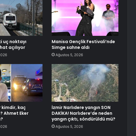
ki uç noktayı
Manisa Gençlik Festivali’nde
 hat açılıyor
Simge sahne aldı
2026
Ağustos 5, 2026
 kimdir, kaç
İzmir Narlıdere yangın SON
? Ahmet Eker
DAKİKA! Narlıdere’de neden
ü?
yangın çıktı, söndürüldü mü?
2026
Ağustos 5, 2026