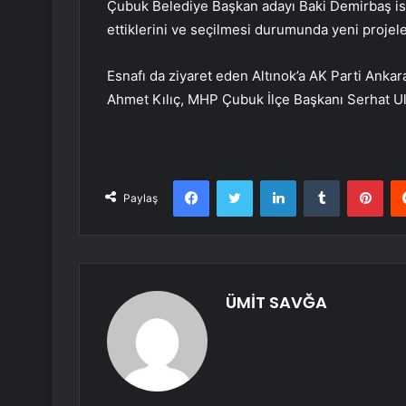
Çubuk Belediye Başkan adayı Baki Demirbaş ise 
ettiklerini ve seçilmesi durumunda yeni projel
Esnafı da ziyaret eden Altınok’a AK Parti Ankar
Ahmet Kılıç, MHP Çubuk İlçe Başkanı Serhat Ulua
Facebook
Twitter
LinkedIn
Tumblr
Pint
Paylaş
ÜMİT SAVĞA