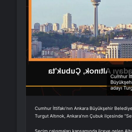
Cumhur İttifakı’nın Ankara Büyükşehir Belediy
Turgut Altınok, Ankara’nın Çubuk ilçesinde “Se
Seçim çalışmaları kapsamında ilçeye gelen Altı