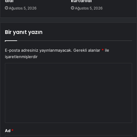
aldı
kurtarıldı
Ağustos 5, 2026
Ağustos 5, 2026
Bir yanıt yazın
E-posta adresiniz yayınlanmayacak.
Gerekli alanlar
*
ile
işaretlenmişlerdir
Y
o
r
u
m
*
Ad
*