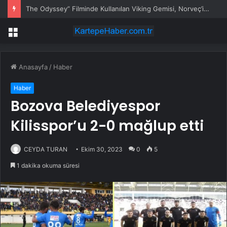
The Odyssey” Filminde Kullanılan Viking Gemisi, Norveç’in Başkenti Oslo’da Ziyarete Açıldı
Menü
Anasayfa
/
Haber
Haber
Bozova Belediyespor
Kilisspor’u 2-0 mağlup etti
CEYDA TURAN
Ekim 30, 2023
0
5
1 dakika okuma süresi