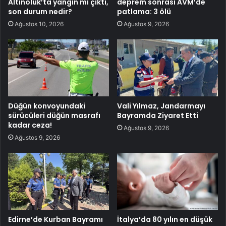
Altınoluk’ta yangın mı çıktı,
deprem sonrası AVM’de
son durum nedir?
patlama: 3 ölü
Ağustos 10, 2026
Ağustos 9, 2026
Düğün konvoyundaki
Vali Yılmaz, Jandarmayı
sürücüleri düğün masrafı
Bayramda Ziyaret Etti
kadar ceza!
Ağustos 9, 2026
Ağustos 9, 2026
Edirne’de Kurban Bayramı
İtalya’da 80 yılın en düşük