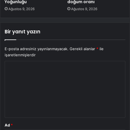
Yoğunluğu
doğum oranı
Ağustos 9, 2026
Ağustos 9, 2026
Bir yanıt yazın
E-posta adresiniz yayınlanmayacak.
Gerekli alanlar
*
ile
işaretlenmişlerdir
Y
o
r
u
m
*
Ad
*