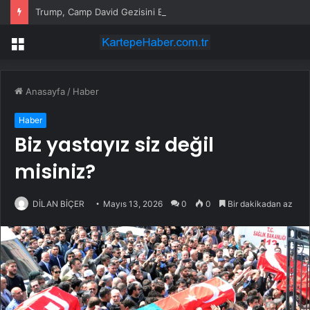
Trump, Camp David Gezisini Erteledi
Menü
Anasayfa
/
Haber
Haber
Biz yastayız siz değil
misiniz?
DİLAN BİÇER
Mayıs 13, 2026
0
0
Bir dakikadan az