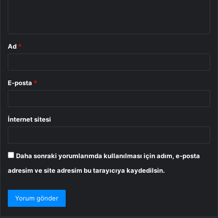
m
*
Ad
*
E-posta
*
İnternet sitesi
Daha sonraki yorumlarımda kullanılması için adım, e-posta
adresim ve site adresim bu tarayıcıya kaydedilsin.