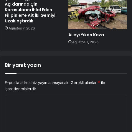
Açıklarında Çin
Karasularını İhlal Eden
Filipinler’e Ait İki Gemiyi
Uzaklaştırdık
Ağustos 7, 2026
Aileyi Yıkan Kaza
Ağustos 7, 2026
Bir yanıt yazın
E-posta adresiniz yayınlanmayacak.
Gerekli alanlar
*
ile
işaretlenmişlerdir
Y
o
r
u