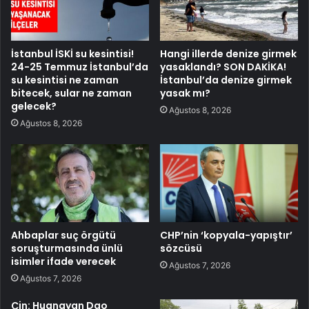
İstanbul İSKİ su kesintisi!
Hangi illerde denize girmek
24-25 Temmuz İstanbul’da
yasaklandı? SON DAKİKA!
su kesintisi ne zaman
İstanbul’da denize girmek
bitecek, sular ne zaman
yasak mı?
gelecek?
Ağustos 8, 2026
Ağustos 8, 2026
Ahbaplar suç örgütü
CHP’nin ‘kopyala-yapıştır’
soruşturmasında ünlü
sözcüsü
isimler ifade verecek
Ağustos 7, 2026
Ağustos 7, 2026
Çin: Huangyan Dao