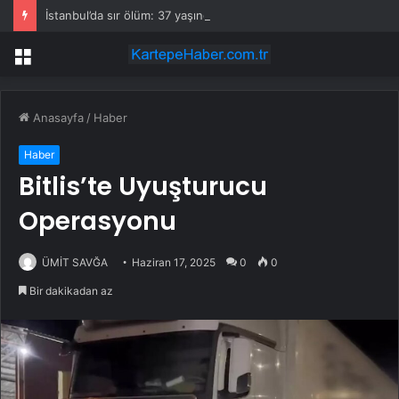
İstanbul’da sır ölüm: 37 yaşındaki kadın savcının evinde ölü bulundu!
Menü
Anasayfa
/
Haber
Haber
Bitlis’te Uyuşturucu
Operasyonu
ÜMİT SAVĞA
Haziran 17, 2025
0
0
Bir dakikadan az