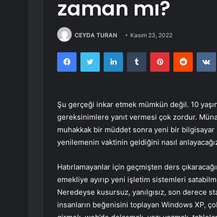
zaman mı?
CEYDA TURAN
Kasım 23, 2022
Facebook
Twitter
LinkedIn
Tumblr
Pinterest
Reddit
Şu gerçeği inkar etmek mümkün değil. 10 yaşında
gereksinimlere yanıt vermesi çok zordur. Münas
muhakkak bir müddet sonra yeni bir bilgisayar s
yenilemenin vaktinin geldiğini nasıl anlayacağı
Hatırlamayanlar için geçmişten ders çıkaracağı
emekliye ayırıp yeni işletim sistemleri satabil
Neredeyse kusursuz, yanılgısız, son derece stab
insanların beğenisini toplayan Windows XP, çok