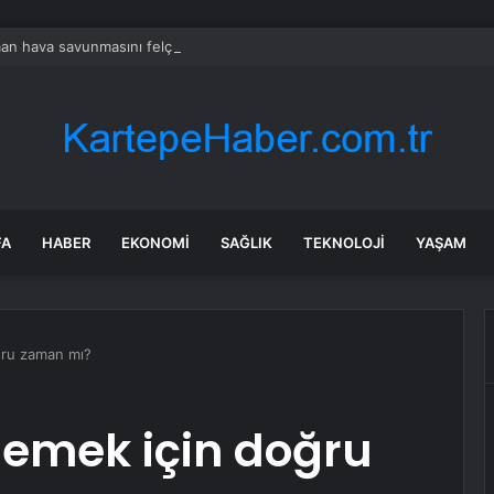
n hava savunmasını felç eden teknoloji: Tek bir tuşla sahte düşman yar
FA
HABER
EKONOMI
SAĞLIK
TEKNOLOJI
YAŞAM
oğru zaman mı?
ilemek için doğru