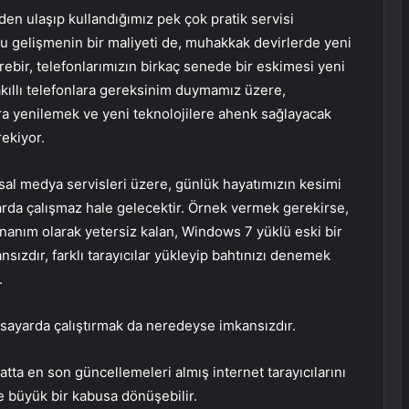
n ulaşıp kullandığımız pek çok pratik servisi
u gelişmenin bir maliyeti de, muhakkak devirlerde yeni
ebir, telefonlarımızın birkaç senede bir eskimesi yeni
akıllı telefonlara gereksinim duymamız üzere,
ra yenilemek ve yeni teknolojilere ahenk sağlayacak
ekiyor.
al medya servisleri üzere, günlük hayatımızın kesimi
larda çalışmaz hale gelecektir. Örnek vermek gerekirse,
anım olarak yetersiz kalan, Windows 7 yüklü eski bir
ızdır, farklı tarayıcılar yükleyip bahtınızı denemek
.
lgisayarda çalıştırmak da neredeyse imkansızdır.
atta en son güncellemeleri almış internet tarayıcılarını
ce büyük bir kabusa dönüşebilir.