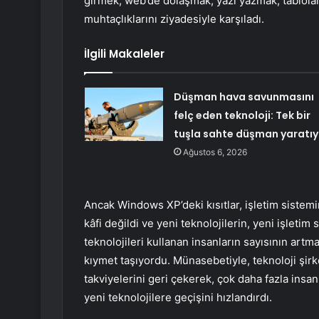
girmek, web’de dolaşmak, yazı yazmak, tablolar
muhtaçlıklarını ziyadesiyle karşıladı.
İlgili Makaleler
Düşman hava savunmasını
felç eden teknoloji: Tek bir
tuşla sahte düşman yaratıy
Ağustos 6, 2026
Ancak Windows XP’deki kısıtlar, işletim sistemin
kâfi değildi ve yeni teknolojilerin, yeni işleti
teknolojileri kullanan insanların sayısının artmas
kıymet taşıyordu. Münasebetiyle, teknoloji şirk
takviyelerini geri çekerek, çok daha fazla insa
yeni teknolojilere geçişini hızlandırdı.