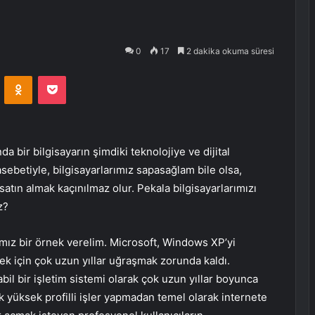
0
17
2 dakika okuma süresi
VKontakte
Odnoklassniki
Pocket
 bir bilgisayarın şimdiki teknolojiye ve dijital
ebetiyle, bilgisayarlarımız sapasağlam bile olsa,
atın almak kaçınılmaz olur. Pekala bilgisayarlarımızı
z?
mız bir örnek verelim. Microsoft, Windows XP’yi
mek için çok uzun yıllar uğraşmak zorunda kaldı.
il bir işletim sistemi olarak çok uzun yıllar boyunca
 yüksek profilli işler yapmadan temel olarak internete