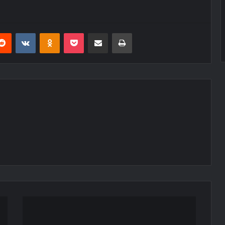
erest
Reddit
VKontakte
Odnoklassniki
Pocket
E-Posta ile paylaş
Yazdır