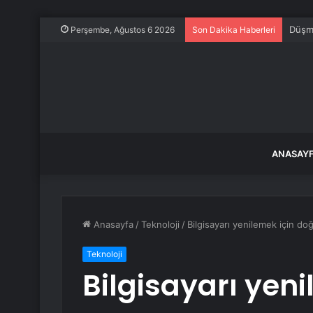
Düşma
Perşembe, Ağustos 6 2026
Son Dakika Haberleri
ANASAY
Anasayfa
/
Teknoloji
/
Bilgisayarı yenilemek için d
Teknoloji
Bilgisayarı yen