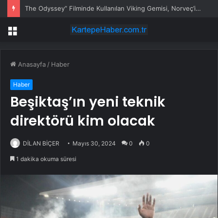
The Odyssey” Filminde Kullanılan Viking Gemisi, Norveç’in Başkenti Oslo’da Ziyarete Açıldı
Menü
Anasayfa
/
Haber
Haber
Beşiktaş’ın yeni teknik
direktörü kim olacak
DİLAN BİÇER
Mayıs 30, 2024
0
0
1 dakika okuma süresi