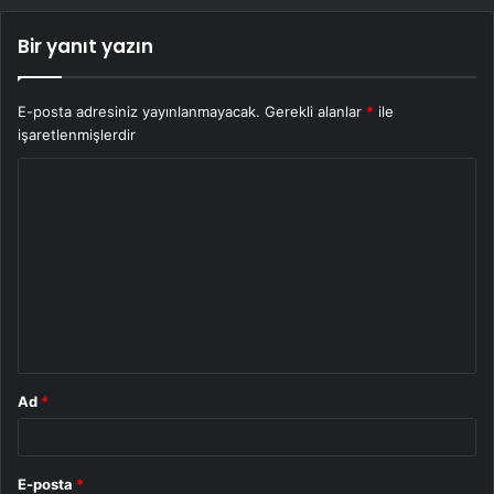
Bir yanıt yazın
E-posta adresiniz yayınlanmayacak.
Gerekli alanlar
*
ile
işaretlenmişlerdir
Y
o
r
u
m
*
Ad
*
E-posta
*