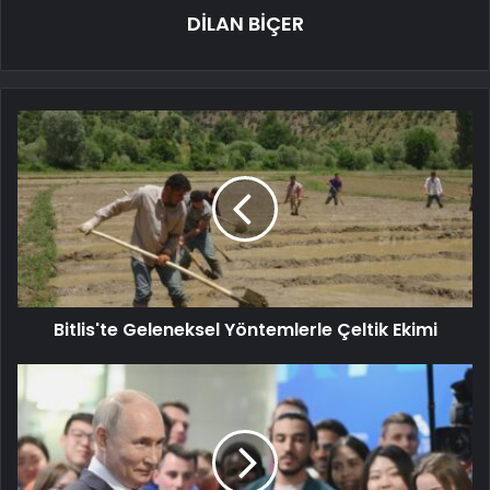
DİLAN BİÇER
Bitlis'te Geleneksel Yöntemlerle Çeltik Ekimi