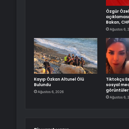
Özgür Özel’
açıklaması
Bakan, CHP’
Ağustos 6, 
Kayıp Özkan Altunel Ölü
Tiktokçu E
Bulundu
sosyal med
görüntüler
Ağustos 6, 2026
Ağustos 6, 