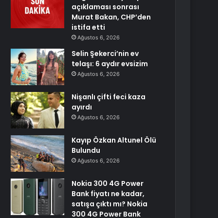
açıklaması sonrası
Murat Bakan, CHP’den
istifa etti
Ağustos 6, 2026
Selin Şekerci’nin ev
telaşı: 6 aydır evsizim
Ağustos 6, 2026
Nişanlı çifti feci kaza
ayırdı
Ağustos 6, 2026
Kayıp Özkan Altunel Ölü
Bulundu
Ağustos 6, 2026
Nokia 300 4G Power
Bank fiyatı ne kadar,
satışa çıktı mı? Nokia
300 4G Power Bank