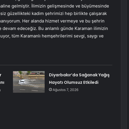
haline gelmiştir. İlimizin gelişmesinde ve büyümesinde
z güzellikteki kadim şehrimizi hep birlikte çalışarak
inanıyorum. Her alanda hizmet vermeye ve bu şehrin
eye devam edeceğiz. Bu anlamlı günde Karaman ilimizin
tluyor, tüm Karamanlı hemşehrilerimi sevgi, saygı ve
r
Diyarbakır’da Sağanak Yağış
nı
Hayatı Olumsuz Etkiledi
m
Ağustos 7, 2026