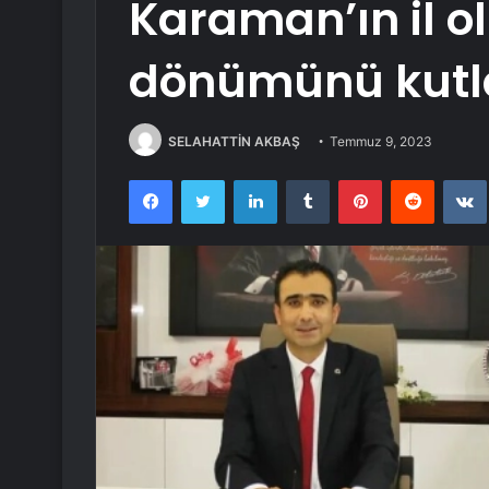
Karaman’ın il o
dönümünü kutl
SELAHATTİN AKBAŞ
Temmuz 9, 2023
Facebook
Twitter
LinkedIn
Tumblr
Pinterest
Reddit