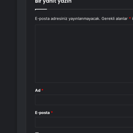
Bir yanıt yazın
E-posta adresiniz yayınlanmayacak.
Gerekli alanlar
*
i
Y
o
r
u
m
*
Ad
*
E-posta
*