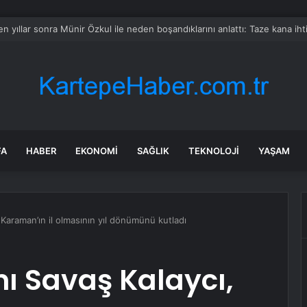
 akaryakıta indirim bekleyenlere kötü haber
FA
HABER
EKONOMI
SAĞLIK
TEKNOLOJI
YAŞAM
 Karaman’ın il olmasının yıl dönümünü kutladı
ı Savaş Kalaycı,