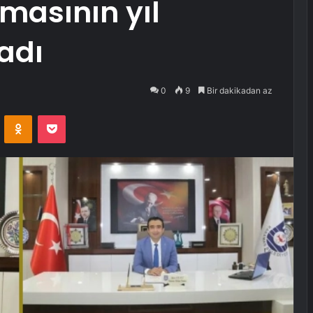
lmasının yıl
adı
0
9
Bir dakikadan az
VKontakte
Odnoklassniki
Pocket