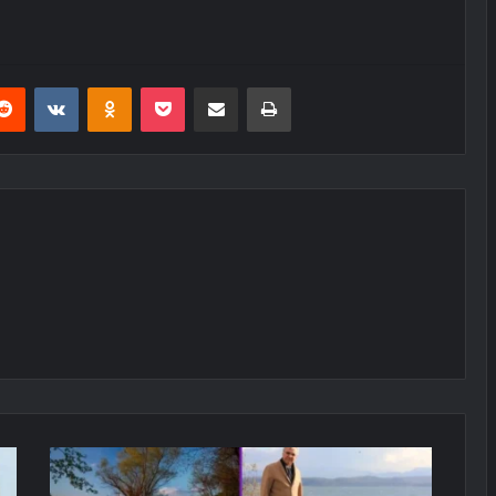
erest
Reddit
VKontakte
Odnoklassniki
Pocket
E-Posta ile paylaş
Yazdır