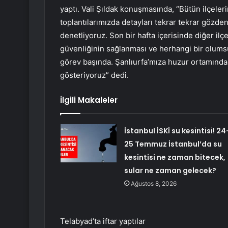
yaptı. Vali Şıldak konuşmasında, “Bütün ilçel
toplantılarımızda detayları tekrar tekrar gözden 
denetliyoruz. Son bir hafta içerisinde diğer il
güvenliğinin sağlanması ve herhangi bir olums
görev başında. Şanlıurfa’mıza huzur ortamında 
gösteriyoruz” dedi.
İlgili Makaleler
İstanbul İSKİ su kesintisi! 24
25 Temmuz İstanbul’da su
kesintisi ne zaman bitecek,
sular ne zaman gelecek?
Ağustos 8, 2026
Telabyad’ta iftar yaptılar