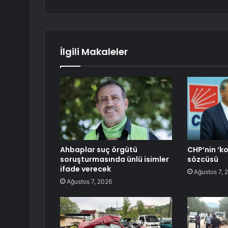
İlgili Makaleler
Ahbaplar suç örgütü
CHP’nin ‘k
soruşturmasında ünlü isimler
sözcüsü
ifade verecek
Ağustos 7, 
Ağustos 7, 2026