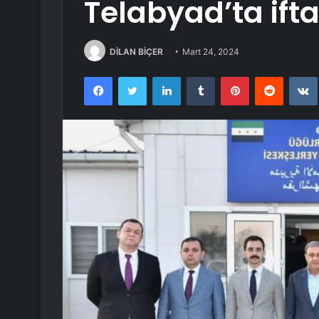
Telabyad’ta ifta
DİLAN BİÇER
Mart 24, 2024
Facebook
Twitter
LinkedIn
Tumblr
Pinterest
Reddit