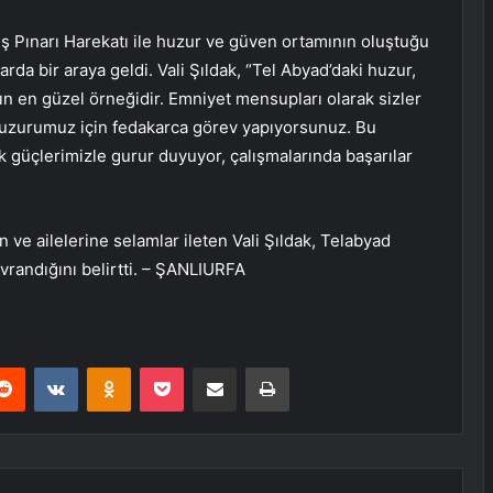
ış Pınarı Harekatı ile huzur ve güven ortamının oluştuğu
arda bir araya geldi. Vali Şıldak, “Tel Abyad’daki huzur,
ın en güzel örneğidir. Emniyet mensupları olarak sizler
huzurumuz için fedakarca görev yapıyorsunuz. Bu
 güçlerimizle gurur duyuyor, çalışmalarında başarılar
n ve ailelerine selamlar ileten Vali Şıldak, Telabyad
avrandığını belirtti. – ŞANLIURFA
erest
Reddit
VKontakte
Odnoklassniki
Pocket
E-Posta ile paylaş
Yazdır