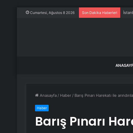
Bursa
Cumartesi, Ağustos 8 2026
Son Dakika Haberleri
ANASAY
Anasayfa
/
Haber
/
Barış Pınarı Harekatı ile arındırıl
Haber
Barış Pınarı Hare