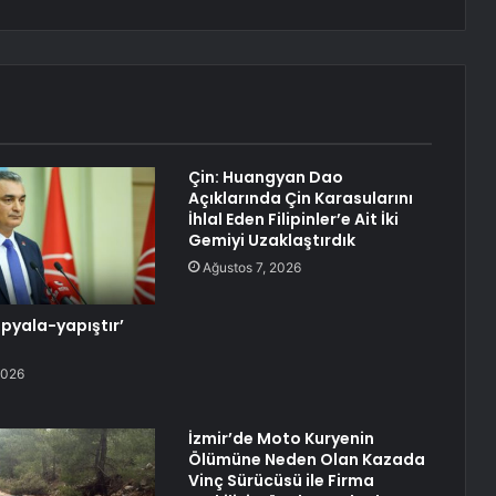
Çin: Huangyan Dao
Açıklarında Çin Karasularını
İhlal Eden Filipinler’e Ait İki
Gemiyi Uzaklaştırdık
Ağustos 7, 2026
opyala-yapıştır’
2026
İzmir’de Moto Kuryenin
Ölümüne Neden Olan Kazada
Vinç Sürücüsü ile Firma