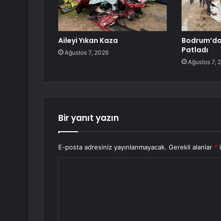
Aileyi Yıkan Kaza
Bodrum’da 
Patladı
Ağustos 7, 2026
Ağustos 7, 
Bir yanıt yazın
E-posta adresiniz yayınlanmayacak.
Gerekli alanlar
*
i
Y
o
r
u