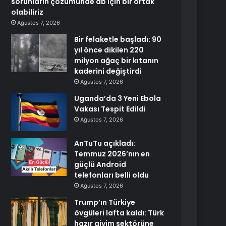
sorunların çözümünde ab için bir ortak
olabiliriz
Ağustos 7, 2026
Bir felaketle başladı: 90
yıl önce dikilen 220
milyon ağaç bir kıtanın
kaderini değiştirdi
Ağustos 7, 2026
Uganda’da 3 Yeni Ebola
Vakası Tespit Edildi
Ağustos 7, 2026
AnTuTu açıkladı:
Temmuz 2026’nın en
güçlü Android
telefonları belli oldu
Ağustos 7, 2026
Trump’ın Türkiye
övgüleri lafta kaldı: Türk
hazır giyim sektörüne