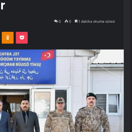
r
0
0
1 dakika okuma süresi
VKontakte
Odnoklassniki
Pocket