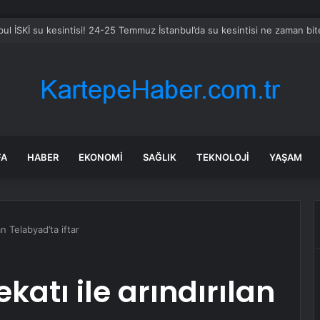
 Büyükşehir’den İnegöl’e ulaşım hamlesi
FA
HABER
EKONOMI
SAĞLIK
TEKNOLOJI
YAŞAM
an Telabyad’ta iftar
katı ile arındırılan