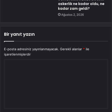
askerlik ne kadar oldu, ne
kadar zam geldi?
Ağustos 2, 2026
Bir yanıt yazın
E-posta adresiniz yayınlanmayacak.
Gerekli alanlar
*
ile
işaretlenmişlerdir
Y
o
r
u
m
*