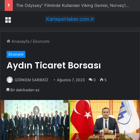
The Odyssey” Filminde Kullanılan Viking Gemisi, Norveç’in Başkenti Oslo’da Ziyarete Açıldı
Menü
Anasayfa
/
Ekonomi
Ekonomi
Aydın Ticaret Borsası
GÖRKEM SARIEKİZ
Ağustos 7, 2023
0
5
Bir dakikadan az