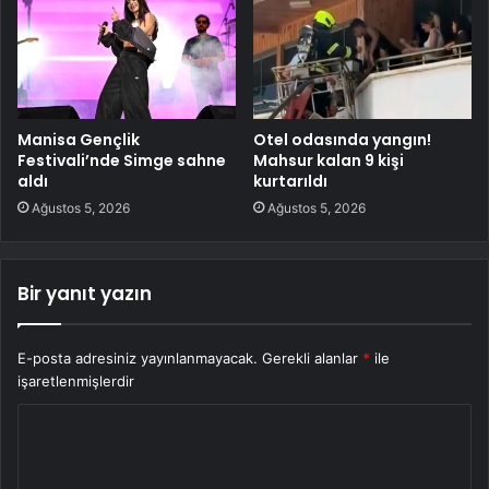
Manisa Gençlik
Otel odasında yangın!
Festivali’nde Simge sahne
Mahsur kalan 9 kişi
aldı
kurtarıldı
Ağustos 5, 2026
Ağustos 5, 2026
Bir yanıt yazın
E-posta adresiniz yayınlanmayacak.
Gerekli alanlar
*
ile
işaretlenmişlerdir
Y
o
r