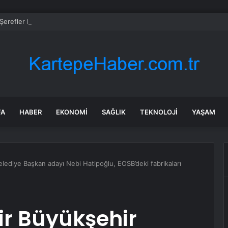
erefler Mahallesi’nde basınç sorunu giderildi
FA
HABER
EKONOMI
SAĞLIK
TEKNOLOJI
YAŞAM
elediye Başkan adayı Nebi Hatipoğlu, EOSB’deki fabrikaları
hir Büyükşehir