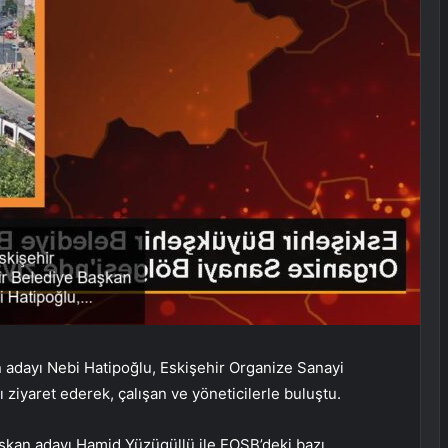
 adayı Nebi Hatipoğlu, Eskişehir Organize Sanayi
 ziyaret ederek, çalışan ve yöneticilerle buluştu.
şkan adayı Hamid Yüzügüllü ile EOSB’deki bazı