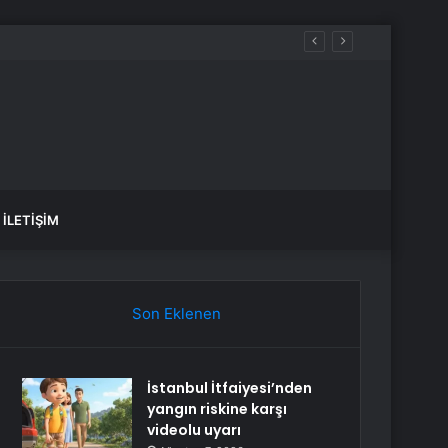
İLETIŞIM
Son Eklenen
İstanbul İtfaiyesi’nden
yangın riskine karşı
videolu uyarı