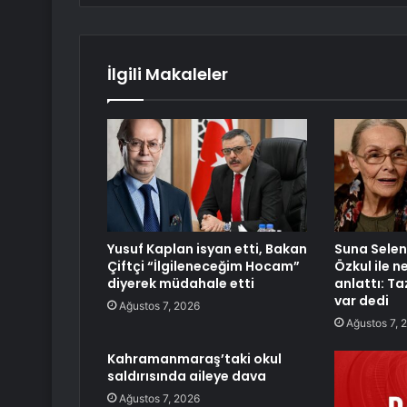
İlgili Makaleler
Yusuf Kaplan isyan etti, Bakan
Suna Selen 
Çiftçi “İlgileneceğim Hocam”
Özkul ile 
diyerek müdahale etti
anlattı: T
var dedi
Ağustos 7, 2026
Ağustos 7, 
Kahramanmaraş’taki okul
saldırısında aileye dava
Ağustos 7, 2026