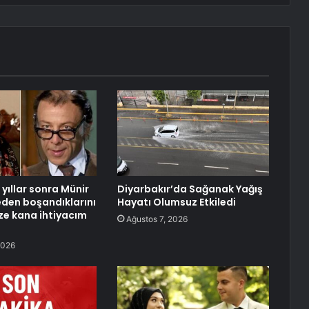
yıllar sonra Münir
Diyarbakır’da Sağanak Yağış
neden boşandıklarını
Hayatı Olumsuz Etkiledi
aze kana ihtiyacım
Ağustos 7, 2026
2026