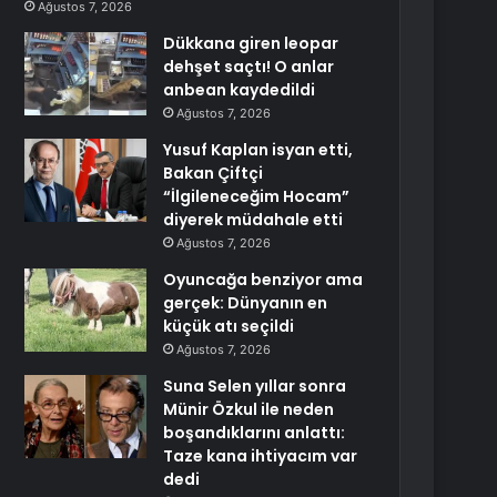
Ağustos 7, 2026
Dükkana giren leopar
dehşet saçtı! O anlar
anbean kaydedildi
Ağustos 7, 2026
Yusuf Kaplan isyan etti,
Bakan Çiftçi
“İlgileneceğim Hocam”
diyerek müdahale etti
Ağustos 7, 2026
Oyuncağa benziyor ama
gerçek: Dünyanın en
küçük atı seçildi
Ağustos 7, 2026
Suna Selen yıllar sonra
Münir Özkul ile neden
boşandıklarını anlattı:
Taze kana ihtiyacım var
dedi