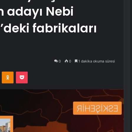
n adayı Nebi
deki fabrikaları
0
0
1 dakika okuma süresi
VKontakte
Odnoklassniki
Pocket