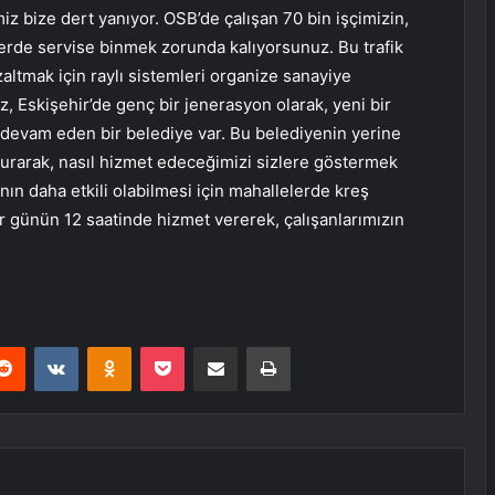
 bize dert yanıyor. OSB’de çalışan 70 bin işçimizin,
lerde servise binmek zorunda kalıyorsunuz. Bu trafik
ltmak için raylı sistemleri organize sanayiye
iz, Eskişehir’de genç bir jenerasyon olarak, yeni bir
r devam eden bir belediye var. Bu belediyenin yerine
turarak, nasıl hizmet edeceğimizi sizlere göstermek
nın daha etkili olabilmesi için mahallelerde kreş
ler günün 12 saatinde hizmet vererek, çalışanlarımızın
erest
Reddit
VKontakte
Odnoklassniki
Pocket
E-Posta ile paylaş
Yazdır