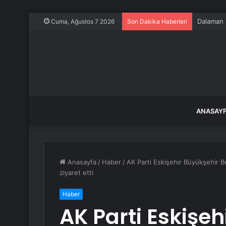
Dalaman Ş
Cuma, Ağustos 7 2026
Son Dakika Haberleri
ANASAY
Anasayfa
/
Haber
/
AK Parti Eskişehir Büyükşehir B
ziyaret etti
Haber
AK Parti Eskişe