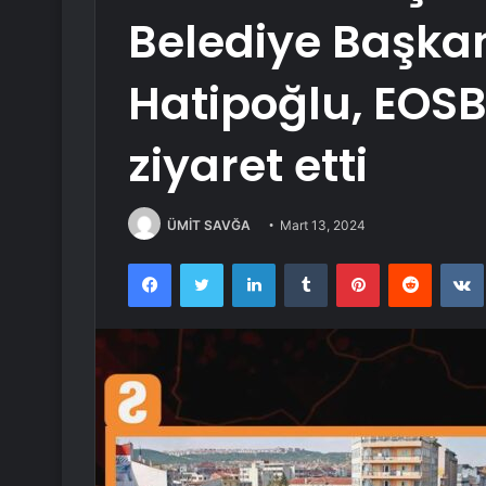
Belediye Başka
Hatipoğlu, EOSB’
ziyaret etti
ÜMİT SAVĞA
Mart 13, 2024
Facebook
Twitter
LinkedIn
Tumblr
Pinterest
Reddit