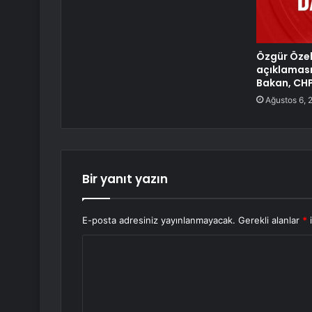
Özgür Özel’
açıklaması
Bakan, CHP’
Ağustos 6, 
Bir yanıt yazın
E-posta adresiniz yayınlanmayacak.
Gerekli alanlar
*
i
Y
o
r
u