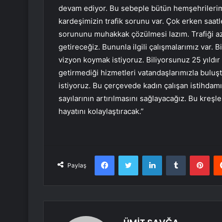
devam ediyor. Bu sebeple bütün hemşehrilerimiz
kardeşimizin trafik sorunu var. Çok erken saat
sorununu muhakkak çözülmesi lazım. Trafiği aza
getireceğiz. Bununla ilgili çalışmalarımız var. B
vizyon koymak istiyoruz. Biliyorsunuz 25 yıldı
getirmediği hizmetleri vatandaşlarımızla buluş
istiyoruz. Bu çerçevede kadın çalışan istihdamı
sayılarının artırılmasını sağlayacağız. Bu kreş
hayatını kolaylaştıracak.”
Facebook
Twitter
LinkedIn
Tumblr
Pint
Paylaş