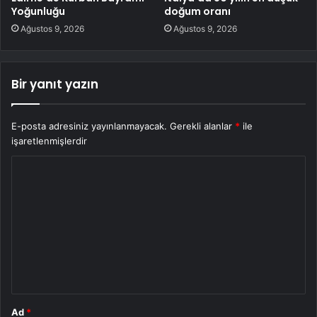
Yoğunluğu
doğum oranı
Ağustos 9, 2026
Ağustos 9, 2026
Bir yanıt yazın
E-posta adresiniz yayınlanmayacak.
Gerekli alanlar
*
ile
işaretlenmişlerdir
Y
o
r
u
m
*
Ad
*