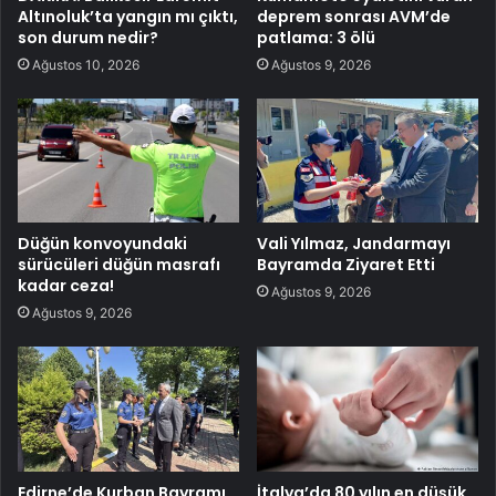
Altınoluk’ta yangın mı çıktı,
deprem sonrası AVM’de
son durum nedir?
patlama: 3 ölü
Ağustos 10, 2026
Ağustos 9, 2026
Düğün konvoyundaki
Vali Yılmaz, Jandarmayı
sürücüleri düğün masrafı
Bayramda Ziyaret Etti
kadar ceza!
Ağustos 9, 2026
Ağustos 9, 2026
Edirne’de Kurban Bayramı
İtalya’da 80 yılın en düşük