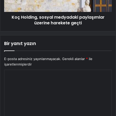
Koç Holding, sosyal medyadaki paylaşımlar
üzerine harekete geçti
Bir yanıt yazın
E-posta adresiniz yayınlanmayacak.
Gerekli alanlar
*
ile
işaretlenmişlerdir
Y
o
r
u
m
*