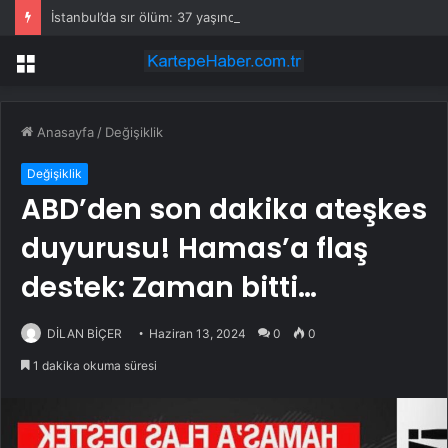
İstanbul’da sır ölüm: 37 yaşındaki kadın savcının evinde ölü bulundu!
Menü
Anasayfa
/
Değişiklik
Değişiklik
ABD’den son dakika ateşkes
duyurusu! Hamas’a flaş
destek: Zaman bitti…
DİLAN BİÇER
Haziran 13, 2024
0
0
1 dakika okuma süresi