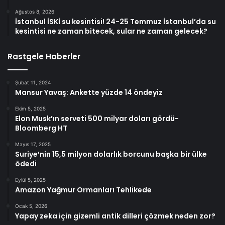
Ağustos 8, 2026
İstanbul İSKİ su kesintisi! 24-25 Temmuz İstanbul’da su
kesintisi ne zaman bitecek, sular ne zaman gelecek?
Rastgele Haberler
Şubat 11, 2024
Mansur Yavaş: Ankette yüzde 14 öndeyiz
Ekim 5, 2025
Elon Musk’ın serveti 500 milyar doları gördü-
Bloomberg HT
Mayıs 17, 2025
Suriye’nin 15,5 milyon dolarlık borcunu başka bir ülke
ödedi
Eylül 5, 2025
Amazon Yağmur Ormanları Tehlikede
Ocak 5, 2026
Yapay zeka için gizemli antik dilleri çözmek neden zor?