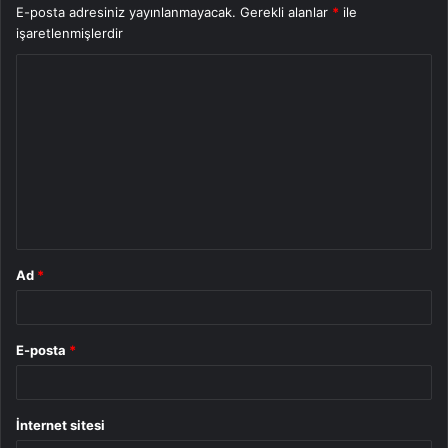
E-posta adresiniz yayınlanmayacak.
Gerekli alanlar
*
ile
işaretlenmişlerdir
Y
o
r
u
m
*
Ad
*
E-posta
*
İnternet sitesi