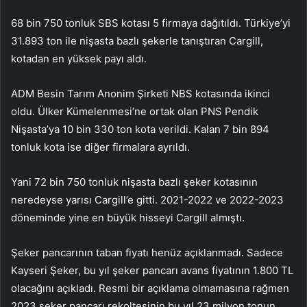
68 bin 750 tonluk SBS kotası 5 firmaya dağıtıldı. Türkiye’yi
31.893 ton ile nişasta bazlı şekerle tanıştıran Cargill,
kotadan en yüksek payı aldı.
ADM Besin Tarım Anonim Şirketi NBS kotasında ikinci
oldu. Ülker Kümelenmesi’ne ortak olan PNS Pendik
Nişasta’ya 10 bin 330 ton kota verildi. Kalan 7 bin 894
tonluk kota ise diğer firmalara ayrıldı.
Yani 72 bin 750 tonluk nişasta bazlı şeker kotasının
neredeyse yarısı Cargill’e gitti. 2021-2022 ve 2022-2023
döneminde yine en büyük hisseyi Cargill almıştı.
Şeker pancarının taban fiyatı henüz açıklanmadı. Sadece
Kayseri Şeker, bu yıl şeker pancarı avans fiyatının 1.800 TL
olacağını açıkladı. Resmi bir açıklama olmamasına rağmen
2023 şeker pancarı rekoltesinin bu yıl 23 milyon tonun