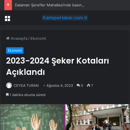
Dalaman Şerefler Mahallesi’nde basınç sorunu giderildi
Menü
Anasayfa
/
Ekonomi
Ekonomi
2023-2024 Şeker Kotaları
Açıklandı
CEYDA TURAN
Ağustos 4, 2023
0
7
1 dakika okuma süresi