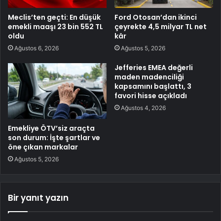
Meclis’ten geçti: En düşük
Ford Otosan’dan ikinci
emekli maaşı 23 bin 552 TL
çeyrekte 4,5 milyar TL net
oldu
kâr
Ağustos 6, 2026
Ağustos 5, 2026
Jefferies EMEA değerli
maden madenciliği
kapsamını başlattı, 3
favori hisse açıkladı
Ağustos 4, 2026
Emekliye ÖTV’siz araçta
son durum: İşte şartlar ve
öne çıkan markalar
Ağustos 5, 2026
Bir yanıt yazın