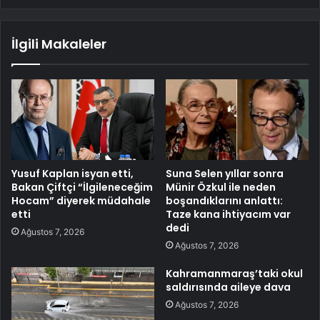
İlgili Makaleler
Yusuf Kaplan isyan etti,
Suna Selen yıllar sonra
Bakan Çiftçi “İlgileneceğim
Münir Özkul ile neden
Hocam” diyerek müdahale
boşandıklarını anlattı:
etti
Taze kana ihtiyacım var
dedi
Ağustos 7, 2026
Ağustos 7, 2026
Kahramanmaraş’taki okul
saldırısında aileye dava
Ağustos 7, 2026