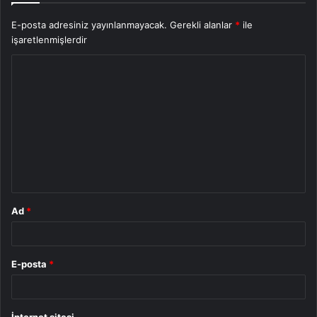
E-posta adresiniz yayınlanmayacak.
Gerekli alanlar
*
ile
işaretlenmişlerdir
Y
o
r
u
m
*
Ad
*
E-posta
*
İnternet sitesi