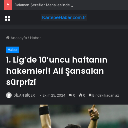
Dalaman Şerefler Mahallesi’nde basınç sorunu giderildi
Menü
Anasayfa
/
Haber
Haber
1. Lig’de 10’uncu haftanın
hakemleri! Ali Şansalan
sürprizi
DİLAN BİÇER
Ekim 25, 2024
0
0
Bir dakikadan az