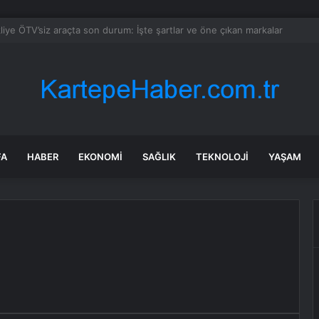
rdusu resmi siteden paylaştı, ekrandaki kelime interneti ayağa kaldırdı
FA
HABER
EKONOMI
SAĞLIK
TEKNOLOJI
YAŞAM