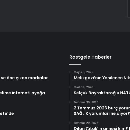
Rastgele Haberler
Mayıs 6, 2025
r ve öne çıkan markalar
Melikgazi’nin Yenilenen Ni
Mart 14, 2026
elime interneti ayağa
Selçuk Bayraktaroğlu NATO
Temmuz 30, 2026
2 Temmuz 2026 burç yorumla
zete’de
SAĞLIK yorumları ne diyor?
Temmuz 29, 2025
Dilan Çıtak’ın annesi kim? D