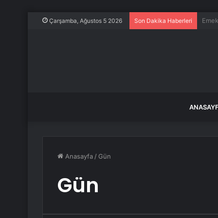
ABD o
Çarşamba, Ağustos 5 2026
Son Dakika Haberleri
ANASAY
Anasayfa
/
Gün
Gün