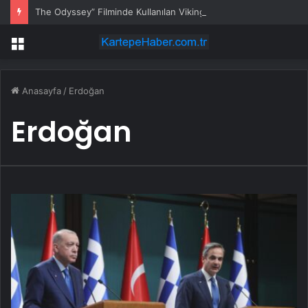
The Odyssey” Filminde Kullanılan Viking Gemisi, Norveç’in Başkenti Oslo’da Ziyarete Açıldı
Menü
Anasayfa
/
Erdoğan
Erdoğan